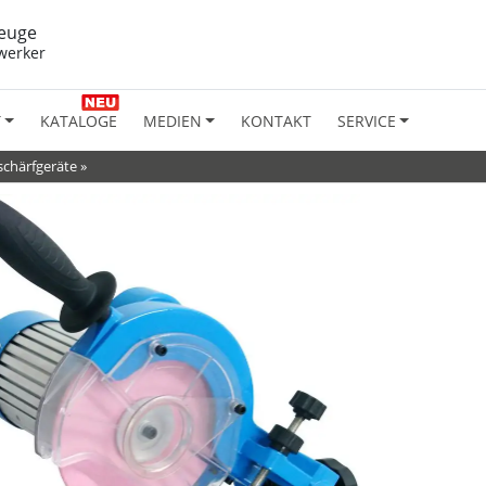
euge
werker
T
KATALOGE
MEDIEN
KONTAKT
SERVICE
schärfgeräte
»