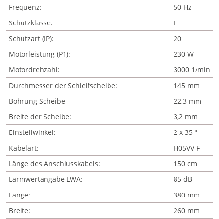
Frequenz:
50 Hz
Schutzklasse:
I
Schutzart (IP):
20
Motorleistung (P1):
230 W
Motordrehzahl:
3000 1/min
Durchmesser der Schleifscheibe:
145 mm
Bohrung Scheibe:
22,3 mm
Breite der Scheibe:
3,2 mm
Einstellwinkel:
2 x 35 °
Kabelart:
H05VV-F
Länge des Anschlusskabels:
150 cm
Lärmwertangabe LWA:
85 dB
Länge:
380 mm
Breite:
260 mm