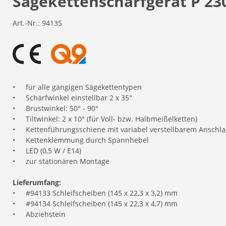
Sägekettenschärfgerät P 23
Art.-Nr.:
94135
•
für alle gängigen Sägekettentypen
•
Schärfwinkel einstellbar 2 x 35°
•
Brustwinkel: 50° - 90°
•
Tiltwinkel: 2 x 10° (für Voll- bzw. Halbmeißelketten)
•
Kettenführungsschiene mit variabel verstellbarem Anschla
•
Kettenklemmung durch Spannhebel
•
LED (0,5 W / E14)
•
zur stationären Montage
Lieferumfang:
•
#94133 Schleifscheiben (145 x 22,3 x 3,2) mm
•
#94134 Schleifscheiben (145 x 22,3 x 4,7) mm
•
Abziehstein