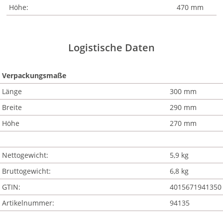
Höhe:
470 mm
Logistische Daten
Verpackungsmaße
Länge
300 mm
Breite
290 mm
Höhe
270 mm
Nettogewicht:
5,9 kg
Bruttogewicht:
6,8 kg
GTIN:
4015671941350
Artikelnummer:
94135