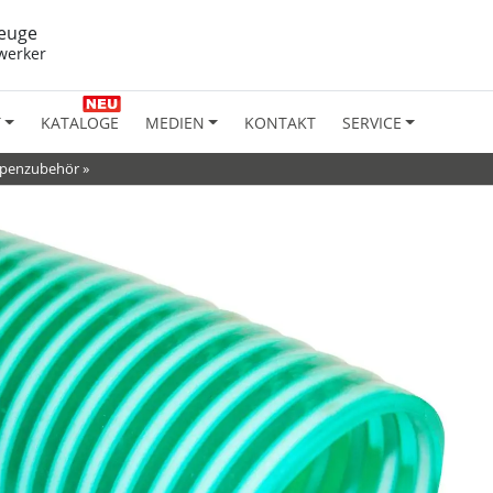
euge
werker
T
KATALOGE
MEDIEN
KONTAKT
SERVICE
mpenzubehör
»