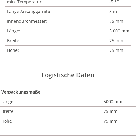
min. Temperatur:
-5 °C
Länge Ansauggarnitur:
5 m
Innendurchmesser:
75 mm
Länge:
5.000 mm
Breite:
75 mm
Höhe:
75 mm
Logistische Daten
Verpackungsmaße
Länge
5000 mm
Breite
75 mm
Höhe
75 mm