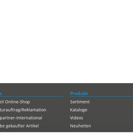
e
Produkt
eil Online-Shop
Sortiment
turauftrag/Reklamation
Kataloge
partner-International
Videos
e gekaufter Artikel
Neuheiten