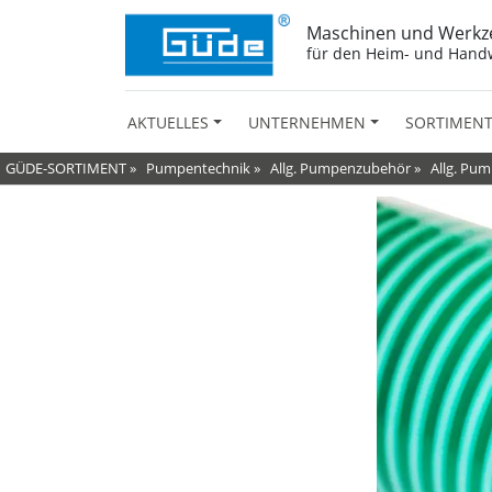
Maschinen und Werkz
für den Heim- und Hand
AKTUELLES
UNTERNEHMEN
SORTIMEN
GÜDE-SORTIMENT
»
Pumpentechnik
»
Allg. Pumpenzubehör
»
Allg. Pu