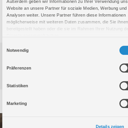
Nettogewicht:
0,013 kg
Außerdem geben wir Informationen zu Ihrer Verwendung uns
Website an unsere Partner für soziale Medien, Werbung und
Bruttogewicht:
0,018 kg
Analysen weiter. Unsere Partner führen diese Informationen
GTIN:
4015671167262
möglicherweise mit weiteren Daten zusammen, die Sie ihne
Artikelnummer:
16726
bereitgestellt haben oder die sie im Rahmen Ihrer Nutzung d
Dienste gesammelt haben.
Einwilligungsauswahl
Notwendig
Downloads
Präferenzen
Produktinformation
Statistiken
Service
Marketing
Details zeigen