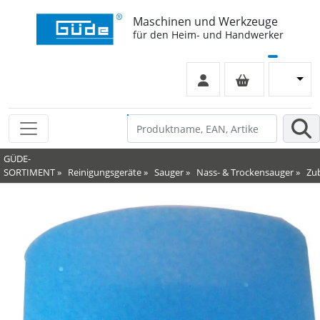
Maschinen und Werkzeuge
für den Heim- und Handwerker
GÜDE-
SORTIMENT
»
Reinigungsgeräte
»
Sauger
»
Nass- & Trockensauger
»
Zu