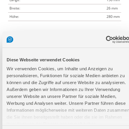
Breite:
26 mm
Höhe:
280 mm
Logistische Daten
Verpackungsmaße
Diese Webseite verwendet Cookies
Länge
185 mm
Wir verwenden Cookies, um Inhalte und Anzeigen zu
Breite
25 mm
personalisieren, Funktionen für soziale Medien anbieten zu
Höhe
330 mm
können und die Zugriffe auf unsere Website zu analysieren.
Außerdem geben wir Informationen zu Ihrer Verwendung
unserer Website an unsere Partner für soziale Medien,
Nettogewicht:
0,384 kg
Werbung und Analysen weiter. Unsere Partner führen diese
Bruttogewicht:
0,4 kg
Informationen möglicherweise mit weiteren Daten zusammen
GTIN:
4015671411297
die Sie ihnen bereitgestellt haben oder die sie im Rahmen
Artikelnummer:
41129
Ihrer Nutzung der Dienste gesammelt haben.