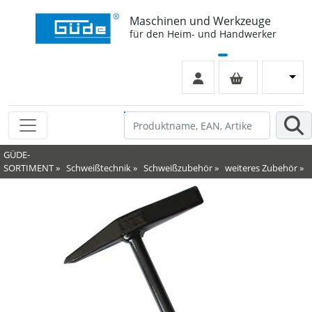
Maschinen und Werkzeuge
für den Heim- und Handwerker
GÜDE-
SORTIMENT
»
Schweißtechnik
»
Schweißzubehör
»
weiteres Zubehör
»