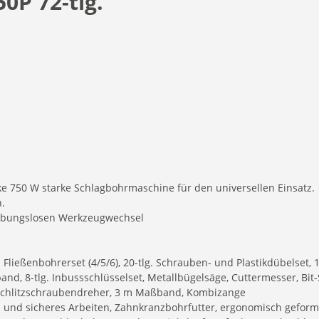
0P 72-tlg.
ke 750 W starke Schlagbohrmaschine für den universellen Einsatz.
.
eibungslosen Werkzeugwechsel
tlg. Fließenbohrerset (4/5/6), 20-tlg. Schrauben- und Plastikdübelset,
rband, 8-tlg. Inbussschlüsselset, Metallbügelsäge, Cuttermesser, B
 Schlitzschraubendreher, 3 m Maßband, Kombizange
s und sicheres Arbeiten, Zahnkranzbohrfutter, ergonomisch gefor