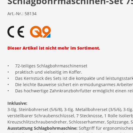
Schlagbohrmaschinen-Set 75
Art.-Nr.:
58134
Dieser Artikel ist nicht mehr im Sortiment.
•
72-teiliges Schlagbohrmaschinenset
•
praktisch und vielseitig im Koffer.
•
Das Kernstück des Sets ist die kompakte und leistungsstar
•
Die leichte Bauweise sichert ein ermüdungsarmes Arbeiten
•
Das hochwertige Zahnkranzbohrfutter ermöglicht einen r
Inklusive:
3-tlg. Steinbohrerset (5/6/8), 3-tlg. Metallbohrerset (3/5/6), 3-
verstellbarer Schraubenschlüssel, 7 Stecknüsse, 1 Rolle Isolie
Kreuzschlitzschraubendreher, Schlosserhammer, Spitzzange,
Ausstattung Schlagbohrmaschine:
Softgriff für ergonomische