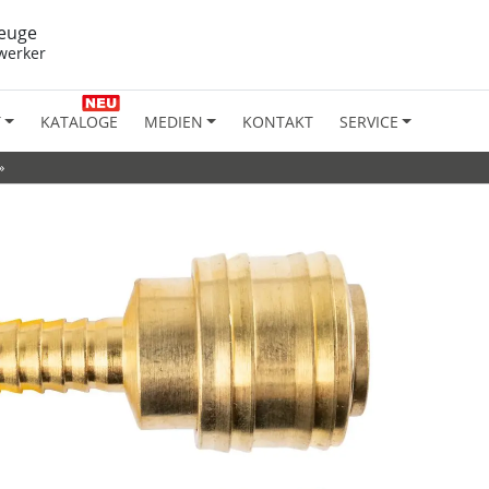
euge
werker
T
KATALOGE
MEDIEN
KONTAKT
SERVICE
»