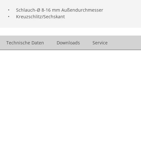
•
Schlauch-Ø 8-16 mm Außendurchmesser
•
Kreuzschlitz/Sechskant
Technische Daten
Downloads
Service