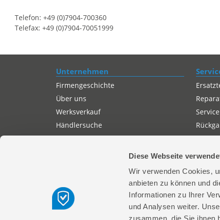
Telefon: +49 (0)7904-700360
Telefax: +49 (0)7904-70051999
Unternehmen
Servic
Firmengeschichte
Ersatzt
Über uns
Repara
Werksverkauf
Service
Händlersuche
Rückgab
Servicepartner-International
Autorisierter Internetpartner
Diese Webseite verwende
Karriere
Wir verwenden Cookies, um
Offene Stellen
anbieten zu können und di
Informationen zu Ihrer Ve
und Analysen weiter. Unse
zusammen, die Sie ihnen b