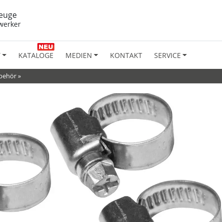
euge
werker
T
KATALOGE
MEDIEN
KONTAKT
SERVICE
ubehör
»