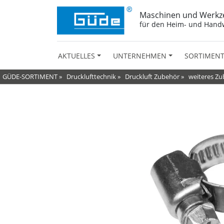
Maschinen und Werkz
für den Heim- und Hand
AKTUELLES
UNTERNEHMEN
SORTIMEN
GÜDE-SORTIMENT
»
Drucklufttechnik
»
Druckluft Zubehör
»
weiteres Z