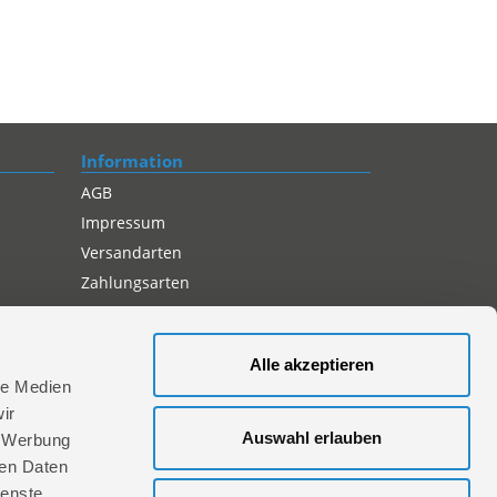
Information
AGB
Impressum
Versandarten
Zahlungsarten
Compliance
Datenschutz
Alle akzeptieren
Cookie-Einstellungen
le Medien
ir
Auswahl erlauben
, Werbung
ren Daten
ienste