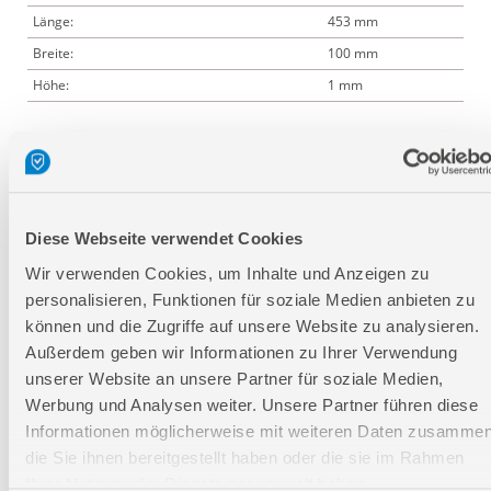
Länge:
453 mm
Breite:
100 mm
Höhe:
1 mm
Logistische Daten
Verpackungsmaße
Diese Webseite verwendet Cookies
Länge
450 mm
Wir verwenden Cookies, um Inhalte und Anzeigen zu
Breite
102 mm
personalisieren, Funktionen für soziale Medien anbieten zu
können und die Zugriffe auf unsere Website zu analysieren.
Höhe
45 mm
Außerdem geben wir Informationen zu Ihrer Verwendung
unserer Website an unsere Partner für soziale Medien,
Nettogewicht:
0,072 kg
Werbung und Analysen weiter. Unsere Partner führen diese
Bruttogewicht:
0,087 kg
Informationen möglicherweise mit weiteren Daten zusammen
GTIN:
4015671411907
die Sie ihnen bereitgestellt haben oder die sie im Rahmen
Ihrer Nutzung der Dienste gesammelt haben.
Artikelnummer:
41190