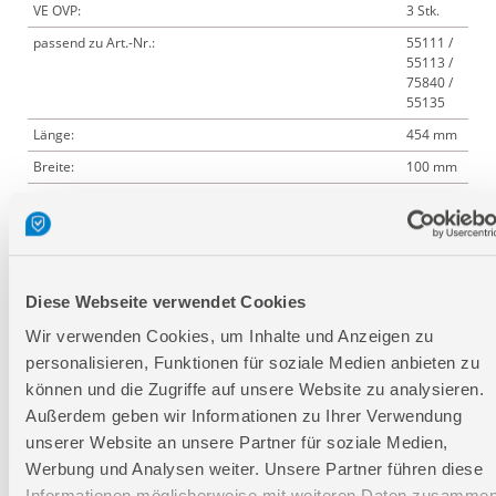
VE OVP:
3 Stk.
passend zu Art.-Nr.:
55111 /
55113 /
75840 /
55135
Länge:
454 mm
Breite:
100 mm
Höhe:
2 mm
Logistische Daten
Diese Webseite verwendet Cookies
Wir verwenden Cookies, um Inhalte und Anzeigen zu
Verpackungsmaße
personalisieren, Funktionen für soziale Medien anbieten zu
Länge
450 mm
können und die Zugriffe auf unsere Website zu analysieren.
Breite
102 mm
Außerdem geben wir Informationen zu Ihrer Verwendung
unserer Website an unsere Partner für soziale Medien,
Höhe
45 mm
Werbung und Analysen weiter. Unsere Partner führen diese
Informationen möglicherweise mit weiteren Daten zusammen