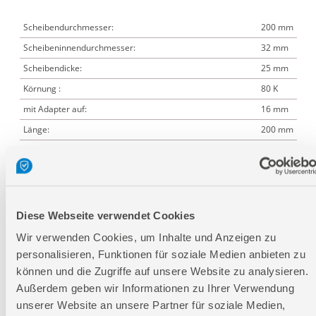
Scheibendurchmesser:
200 mm
Scheibeninnendurchmesser:
32 mm
Scheibendicke:
25 mm
Körnung :
80 K
mit Adapter auf:
16 mm
Länge:
200 mm
Breite:
200 mm
Höhe:
25 mm
Diese Webseite verwendet Cookies
Logistische Daten
Wir verwenden Cookies, um Inhalte und Anzeigen zu
personalisieren, Funktionen für soziale Medien anbieten zu
Verpackungsmaße
können und die Zugriffe auf unsere Website zu analysieren.
Länge
250 mm
Außerdem geben wir Informationen zu Ihrer Verwendung
unserer Website an unsere Partner für soziale Medien,
Breite
210 mm