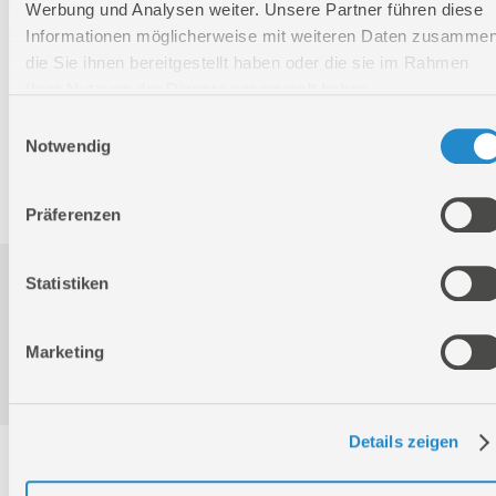
Werbung und Analysen weiter. Unsere Partner führen diese
Höhe
55 mm
Informationen möglicherweise mit weiteren Daten zusammen
die Sie ihnen bereitgestellt haben oder die sie im Rahmen
Nettogewicht:
1,6 kg
Ihrer Nutzung der Dienste gesammelt haben.
Bruttogewicht:
1,7 kg
Einwilligungsauswahl
GTIN:
4015671555137
Notwendig
Artikelnummer:
55513
Präferenzen
Downloads
Statistiken
Marketing
Produktinformation
Details zeigen
Service