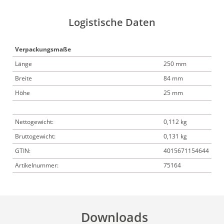
Logistische Daten
Verpackungsmaße
Länge
250 mm
Breite
84 mm
Höhe
25 mm
Nettogewicht:
0,112 kg
Bruttogewicht:
0,131 kg
GTIN:
4015671154644
Artikelnummer:
75164
Downloads