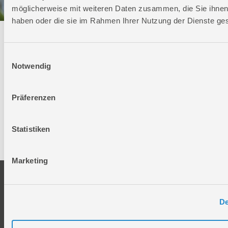
möglicherweise mit weiteren Daten zusammen, die Sie ihnen 
haben oder die sie im Rahmen Ihrer Nutzung der Dienste g
Technischer Service
Einwilligungsauswahl
Bei Fragen rund um unsere Produkte und Anwendungen
Notwendig
Montag - Freitag
09:00 - 17:00
Präferenzen
Samstag
Geschlossen
Telefon: +49 (0)7904-700360
Statistiken
Telefax: +49 (0)7904-70051999
Marketing
Unternehmen
Service
Firmengeschichte
Ersatzteil Online-Shop
De
Über uns
Reparaturauftrag/Reklamation
Werksverkauf
Servicepartner-International