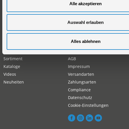
Händlersuche
Rückgabe gekaufter Artikel
Alle akzeptieren
Servicepartner-International
Autorisierter Internetpartner
Auswahl erlauben
Karriere
Offene Stellen
Alles ablehnen
Produkt
Information
Sortiment
AGB
Kataloge
Impressum
Videos
Versandarten
Neuheiten
Zahlungsarten
Compliance
Datenschutz
Cookie-Einstellungen