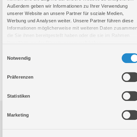
Außerdem geben wir Informationen zu Ihrer Verwendung
Verpackungsmaße
unserer Website an unsere Partner für soziale Medien,
Länge
505 mm
Werbung und Analysen weiter. Unsere Partner führen diese
Informationen möglicherweise mit weiteren Daten zusammen
Breite
265 mm
die Sie ihnen bereitgestellt haben oder die sie im Rahmen
Höhe
1925 mm
Ihrer Nutzung der Dienste gesammelt haben.
Einwilligungsauswahl
Nettogewicht:
21 kg
Notwendig
Bruttogewicht:
22,8 kg
GTIN:
4015671406682
Präferenzen
Artikelnummer:
40668
Statistiken
Downloads
Marketing
Produktinformation