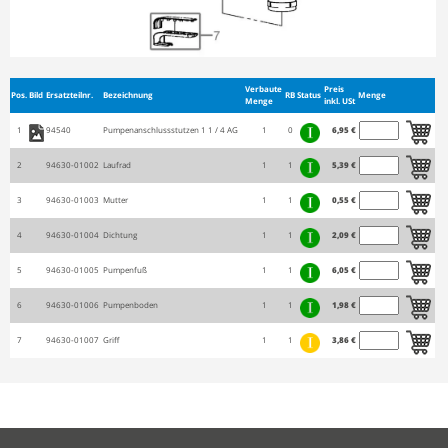
Verbaute
Preis
Pos.
Bild
Ersatzteilnr.
Bezeichnung
RB
Status
Menge
Menge
inkl. USt
1
94540
Pumpenanschlussstutzen 1 1 / 4 AG
1
0
6,95 €
2
94630-01002
Laufrad
1
1
5,39 €
3
94630-01003
Mutter
1
1
0,55 €
4
94630-01004
Dichtung
1
1
2,09 €
5
94630-01005
Pumpenfuß
1
1
6,05 €
6
94630-01006
Pumpenboden
1
1
1,98 €
7
94630-01007
Griff
1
1
3,86 €