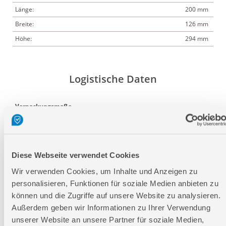
Länge:
200 mm
Breite:
126 mm
Höhe:
294 mm
Logistische Daten
Verpackungsmaße
Länge
200 mm
Breite
140 mm
Höhe
300 mm
Diese Webseite verwendet Cookies
Wir verwenden Cookies, um Inhalte und Anzeigen zu
Nettogewicht:
3,3 kg
personalisieren, Funktionen für soziale Medien anbieten zu
Bruttogewicht:
3,6 kg
können und die Zugriffe auf unsere Website zu analysieren.
Außerdem geben wir Informationen zu Ihrer Verwendung
GTIN:
4015671209313
unserer Website an unsere Partner für soziale Medien,
Artikelnummer:
94630