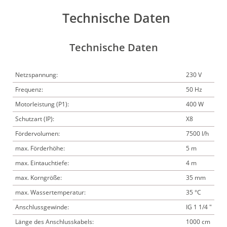
Technische Daten
Technische Daten
Netzspannung:
230 V
Frequenz:
50 Hz
Motorleistung (P1):
400 W
Schutzart (IP):
X8
Fördervolumen:
7500 l/h
max. Förderhöhe:
5 m
max. Eintauchtiefe:
4 m
max. Korngröße:
35 mm
max. Wassertemperatur:
35 °C
Anschlussgewinde:
IG 1 1/4 "
Länge des Anschlusskabels:
1000 cm