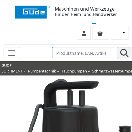
Maschinen und Werkzeuge
für den Heim- und Handwerker
GÜDE-
SORTIMENT
»
Pumpentechnik
»
Tauchpumpen
»
Schmutzwasserpump