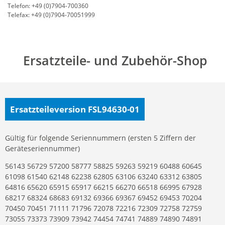
Telefon: +49 (0)7904-700360
Telefax: +49 (0)7904-70051999
Ersatzteile- und Zubehör-Shop
Ersatzteileversion FSL94630-01
Gültig für folgende Seriennummern (ersten 5 Ziffern der
Geräteseriennummer)
56143 56729 57200 58777 58825 59263 59219 60488 60645
61098 61540 62148 62238 62805 63106 63240 63312 63805
64816 65620 65915 65917 66215 66270 66518 66995 67928
68217 68324 68683 69132 69366 69367 69452 69453 70204
70450 70451 71111 71796 72078 72216 72309 72758 72759
73055 73373 73909 73942 74454 74741 74889 74890 74891