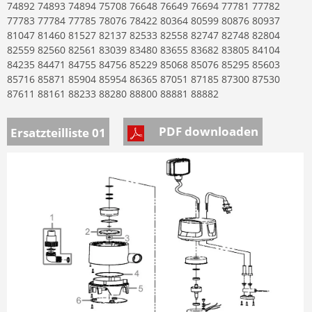
74892 74893 74894 75708 76648 76649 76694 77781 77782
77783 77784 77785 78076 78422 80364 80599 80876 80937
81047 81460 81527 82137 82533 82558 82747 82748 82804
82559 82560 82561 83039 83480 83655 83682 83805 84104
84235 84471 84755 84756 85229 85068 85076 85295 85603
85716 85871 85904 85954 86365 87051 87185 87300 87530
87611 88161 88233 88280 88800 88881 88882
PDF downloaden
Ersatzteilliste 01