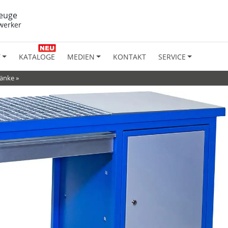
euge
werker
T
KATALOGE
MEDIEN
KONTAKT
SERVICE
änke
»