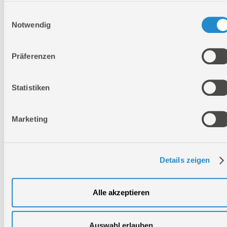
mm
Einwilligungsauswahl
Höhe:
850 mm
Notwendig
Logistische Daten
Präferenzen
Verpackungsmaße
Statistiken
Länge
610 mm
Breite
1200 mm
Marketing
Höhe
860 mm
Nettogewicht:
58 kg
Details zeigen
Bruttogewicht:
58,5 kg
GTIN:
4015671506771
Alle akzeptieren
Artikelnummer:
40944
Auswahl erlauben