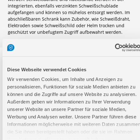
integrierten, ebenfalls verzinkten Schweißschublade
aufgefangen und können so mühelos entsorgt werden. Im
abschließbaren Schrank kann Zubehör, wie Schweißdraht,
Elektroden sowie Schweißschild oder Helm trocken und
geschützt vor unbefugtem Zugriff aufbewahrt werden.
Technische Daten
Diese Webseite verwendet Cookies
Technische Daten
Wir verwenden Cookies, um Inhalte und Anzeigen zu
personalisieren, Funktionen für soziale Medien anbieten zu
können und die Zugriffe auf unsere Website zu analysieren.
Arbeitsfläche LxB:
600 x
1190
Außerdem geben wir Informationen zu Ihrer Verwendung
mm
unserer Website an unsere Partner für soziale Medien,
Arbeitshöhe:
850 mm
Werbung und Analysen weiter. Unsere Partner führen diese
Informationen möglicherweise mit weiteren Daten zusammen
Länge:
600 mm
die Sie ihnen bereitgestellt haben oder die sie im Rahmen
Breite:
1.190
Ihrer Nutzung der Dienste gesammelt haben.