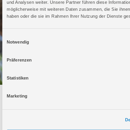
und Analysen weiter. Unsere Partner führen diese Informatio
möglicherweise mit weiteren Daten zusammen, die Sie ihnen 
haben oder die sie im Rahmen Ihrer Nutzung der Dienste g
Einwilligungsauswahl
Notwendig
Präferenzen
Statistiken
Technischer Service
Marketing
Bei Fragen rund um unsere Produkte und Anwendungen
Montag - Freitag
De
09:00 - 17:00
Samstag