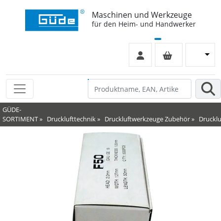
Maschinen und Werkzeuge
für den Heim- und Handwerker
GÜDE-
SORTIMENT
»
Drucklufttechnik
»
Druckluftwerkzeuge Zubehör
»
Druckl