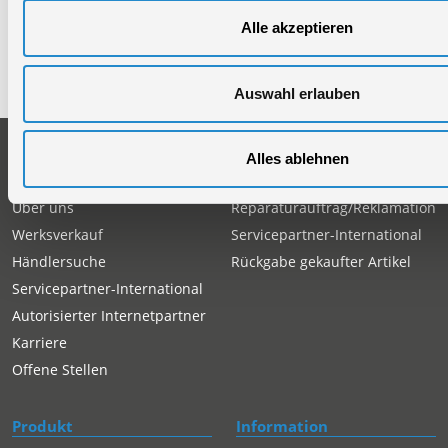
Geschlossen
Alle akzeptieren
Telefon: +49 (0)7904-700360
Telefax: +49 (0)7904-70051999
Auswahl erlauben
Unternehmen
Service
Alles ablehnen
Firmengeschichte
Ersatzteil Online-Shop
Über uns
Reparaturauftrag/Reklamation
Werksverkauf
Servicepartner-International
Händlersuche
Rückgabe gekaufter Artikel
Servicepartner-International
Autorisierter Internetpartner
Karriere
Offene Stellen
Produkt
Information