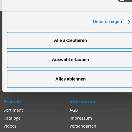
Unternehmen
Service
Details zeigen
Firmengeschichte
Ersatzteil Online-Shop
Über uns
Reparaturauftrag/Reklamation
Alle akzeptieren
Werksverkauf
Servicepartner-International
Händlersuche
Rückgabe gekaufter Artikel
Auswahl erlauben
Servicepartner-International
Autorisierter Internetpartner
Karriere
Alles ablehnen
Offene Stellen
Produkt
Information
Sortiment
AGB
Kataloge
Impressum
Videos
Versandarten