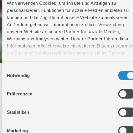
Wir verwenden Cookies, um Inhalte und Anzeigen zu
personalisieren, Funktionen für soziale Medien anbieten zu
können und die Zugriffe auf unsere Website zu analysieren.
Außerdem geben wir Informationen zu Ihrer Verwendung
unserer Website an unsere Partner für soziale Medien,
Werbung und Analysen weiter. Unsere Partner führen diese
Informationen möglicherweise mit weiteren Daten zusammen
die Sie ihnen bereitgestellt haben oder die sie im Rahmen
Ihrer Nutzung der Dienste gesammelt haben.
Einwilligungsauswahl
Technischer Service
Notwendig
Bei Fragen rund um unsere Produkte und Anwendungen
Präferenzen
Montag - Freitag
09:00 - 17:00
Samstag
Statistiken
Geschlossen
Telefon: +49 (0)7904-700360
Telefax: +49 (0)7904-70051999
Marketing