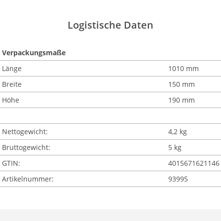
Logistische Daten
Verpackungsmaße
Länge
1010 mm
Breite
150 mm
Höhe
190 mm
Nettogewicht:
4,2 kg
Bruttogewicht:
5 kg
GTIN:
4015671621146
Artikelnummer:
93995