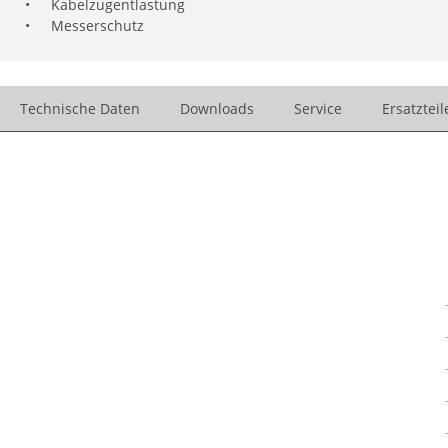
•
Kabelzugentlastung
•
Messerschutz
Technische Daten
Downloads
Service
Ersatzteil