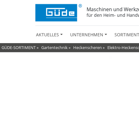
Maschinen und Werkz
für den Heim- und Hand
AKTUELLES
UNTERNEHMEN
SORTIMEN
GÜDE-SORTIMENT
»
Gartentechnik
»
Heckenscheren
»
Elektro-Heckens