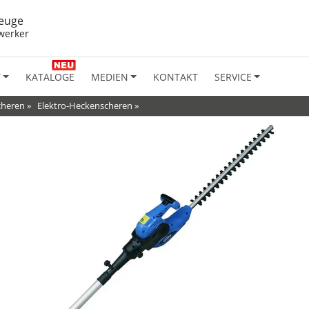
euge
werker
T
KATALOGE
MEDIEN
KONTAKT
SERVICE
cheren
»
Elektro-Heckenscheren
»