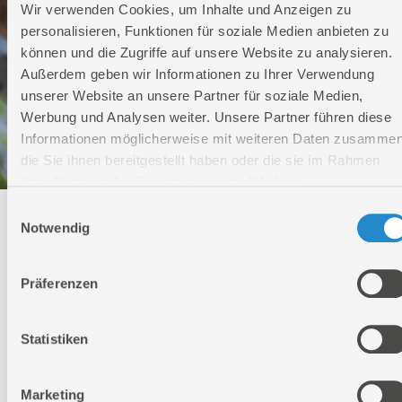
Wir verwenden Cookies, um Inhalte und Anzeigen zu
personalisieren, Funktionen für soziale Medien anbieten zu
können und die Zugriffe auf unsere Website zu analysieren.
Außerdem geben wir Informationen zu Ihrer Verwendung
unserer Website an unsere Partner für soziale Medien,
Werbung und Analysen weiter. Unsere Partner führen diese
Informationen möglicherweise mit weiteren Daten zusammen
die Sie ihnen bereitgestellt haben oder die sie im Rahmen
Ihrer Nutzung der Dienste gesammelt haben.
Einwilligungsauswahl
Technischer Service
Notwendig
Bei Fragen rund um unsere Produkte und Anwendungen
Präferenzen
Montag - Freitag
09:00 - 17:00
Samstag
Statistiken
Geschlossen
Telefon: +49 (0)7904-700360
Telefax: +49 (0)7904-70051999
Marketing