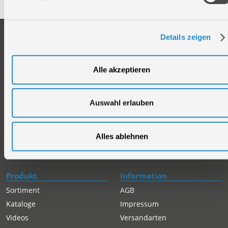
Unternehmen
Service
Details zeigen
Firmengeschichte
Ersatzteil Online-Shop
Über uns
Reparaturauftrag/Reklamation
Alle akzeptieren
Werksverkauf
Servicepartner-International
Händlersuche
Rückgabe gekaufter Artikel
Auswahl erlauben
Servicepartner-International
Autorisierter Internetpartner
Karriere
Alles ablehnen
Offene Stellen
Produkt
Information
Sortiment
AGB
Kataloge
Impressum
Videos
Versandarten