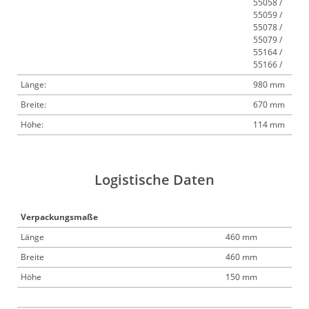
55058 /
55059 /
55078 /
55079 /
55164 /
55166 /
Länge:
980 mm
Breite:
670 mm
Höhe:
114 mm
Logistische Daten
Verpackungsmaße
Länge
460 mm
Breite
460 mm
Höhe
150 mm