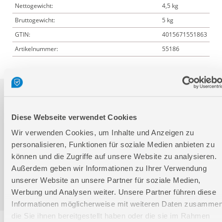
Nettogewicht:
4,5 kg
Bruttogewicht:
5 kg
GTIN:
4015671551863
Artikelnummer:
55186
Downloads
Diese Webseite verwendet Cookies
Wir verwenden Cookies, um Inhalte und Anzeigen zu
Produktinformation
personalisieren, Funktionen für soziale Medien anbieten zu
können und die Zugriffe auf unsere Website zu analysieren.
Bedienungsanleitung / Warn-und Sicherheitshinweise
Außerdem geben wir Informationen zu Ihrer Verwendung
unserer Website an unsere Partner für soziale Medien,
Werbung und Analysen weiter. Unsere Partner führen diese
Informationen möglicherweise mit weiteren Daten zusammen
die Sie ihnen bereitgestellt haben oder die sie im Rahmen