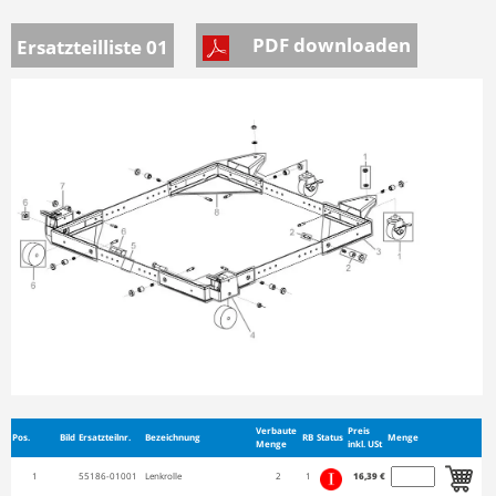
PDF downloaden
Ersatzteilliste 01
Verbaute
Preis
Pos.
Bild
Ersatzteilnr.
Bezeichnung
RB
Status
Menge
Menge
inkl. USt
1
55186-01001
Lenkrolle
2
1
16,39 €