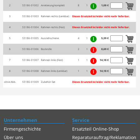
2
55186-01002
Arretierung komplett
8
1
1,09 €
3
55186-01003
Rahmen rechts (Lenkbar)
Dieses Ersatzteil ist leider nicht mehr lieferbar.
4
55186-01004
Rahmen rechts (Fest)
Dieses Ersatzteil ist leider nicht mehr lieferbar.
5
55186-01005
Ausziehschiene
4
1
5,39 €
6
55186-01006
Bockrolle
2
1
8,69 €
7
55186-01007
Rahmen links (Fest)
1
1
14,18 €
8
55186-01008
Rahmen links (Lenkbar)
1
1
14,18 €
ohne Abb.
55186-01009
Zubehör-Set
Dieses Ersatzteil ist leider nicht mehr lieferbar.
Unternehmen
Service
Firmengeschichte
Ersatzteil Online-Shop
Über uns
Reparaturauftrag/Reklamation