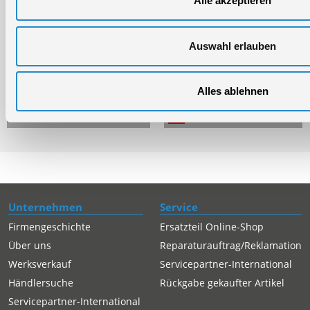
Alle akzeptieren
PDF downloaden
Ersatzteilliste 02
öffnen
Auswahl erlauben
PDF downloaden
Ersatzteilliste 03
öffnen
Alles ablehnen
PDF downloaden
Ersatzteilliste 04
öffnen
Unternehmen
Service
Firmengeschichte
Ersatzteil Online-Shop
Über uns
Reparaturauftrag/Reklamation
Werksverkauf
Servicepartner-International
Händlersuche
Rückgabe gekaufter Artikel
Servicepartner-International