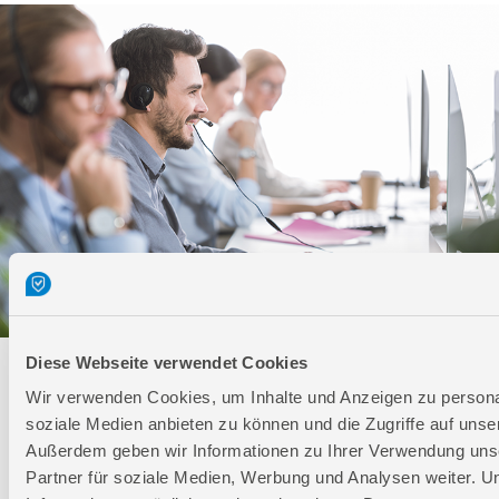
Diese Webseite verwendet Cookies
Technischer Service
Wir verwenden Cookies, um Inhalte und Anzeigen zu personal
soziale Medien anbieten zu können und die Zugriffe auf unse
Bei Fragen rund um unsere Produkte und Anwendungen
Außerdem geben wir Informationen zu Ihrer Verwendung uns
Montag - Freitag
Partner für soziale Medien, Werbung und Analysen weiter. U
09:00 - 17:00