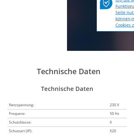
Funktiona
Seite nu
können,m
Cookies 
Technische Daten
Technische Daten
Netzspannung:
230 V
Frequenz:
50 Hz
Schutzklasse:
II
Schutzart (IP):
X20