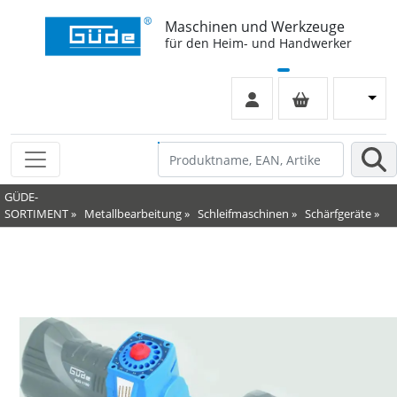
Maschinen und Werkzeuge
für den Heim- und Handwerker
GÜDE-
SORTIMENT
»
Metallbearbeitung
»
Schleifmaschinen
»
Schärfgeräte
»