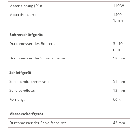
Motorleistung (P1):
110 W
Motordrehzahl:
1500
1/min
Bohrerschärfgerät
Durchmesser des Bohrers:
3 - 10
mm
Durchmesser der Schleifscheibe:
58 mm
Schleifgerät
Scheibendurchmesser:
51 mm
Scheibendicke:
13 mm
Körnung:
60 K
Messerschärfgerät
Durchmesser der Schleifscheibe:
42 mm