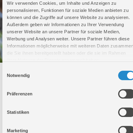
Wir verwenden Cookies, um Inhalte und Anzeigen zu
personalisieren, Funktionen für soziale Medien anbieten zu
können und die Zugriffe auf unsere Website zu analysieren.
Außerdem geben wir Informationen zu Ihrer Verwendung
unserer Website an unsere Partner für soziale Medien,
Werbung und Analysen weiter. Unsere Partner führen diese
Informationen möglicherweise mit weiteren Daten zusammen
die Sie ihnen bereitgestellt haben oder die sie im Rahmen
Ihrer Nutzung der Dienste gesammelt haben.
Einwilligungsauswahl
Technischer Service
Notwendig
Bei Fragen rund um unsere Produkte und Anwendungen
Präferenzen
Montag - Freitag
09:00 - 17:00
Samstag
Statistiken
Geschlossen
Telefon: +49 (0)7904-700360
Telefax: +49 (0)7904-70051999
Marketing