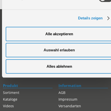
Unternehmen
Service
Details zeigen
Firmengeschichte
Ersatzteil Online-Shop
Über uns
Reparaturauftrag/Reklamation
Alle akzeptieren
Werksverkauf
Servicepartner-International
Händlersuche
Rückgabe gekaufter Artikel
Auswahl erlauben
Servicepartner-International
Autorisierter Internetpartner
Karriere
Alles ablehnen
Offene Stellen
Produkt
Information
Sortiment
AGB
Kataloge
Impressum
Videos
Versandarten