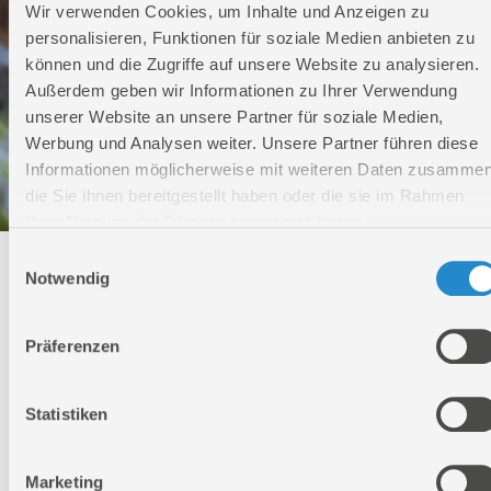
Wir verwenden Cookies, um Inhalte und Anzeigen zu
personalisieren, Funktionen für soziale Medien anbieten zu
können und die Zugriffe auf unsere Website zu analysieren.
Außerdem geben wir Informationen zu Ihrer Verwendung
unserer Website an unsere Partner für soziale Medien,
Werbung und Analysen weiter. Unsere Partner führen diese
Informationen möglicherweise mit weiteren Daten zusammen
die Sie ihnen bereitgestellt haben oder die sie im Rahmen
Ihrer Nutzung der Dienste gesammelt haben.
Einwilligungsauswahl
Technischer Service
Notwendig
Bei Fragen rund um unsere Produkte und Anwendungen
Präferenzen
Montag - Freitag
09:00 - 17:00
Samstag
Statistiken
Geschlossen
Telefon: +49 (0)7904-700360
Telefax: +49 (0)7904-70051999
Marketing