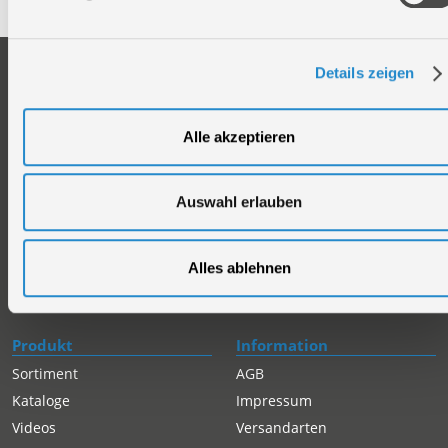
Unternehmen
Service
Details zeigen
Firmengeschichte
Ersatzteil Online-Shop
Über uns
Reparaturauftrag/Reklamation
Alle akzeptieren
Werksverkauf
Servicepartner-International
Händlersuche
Rückgabe gekaufter Artikel
Auswahl erlauben
Servicepartner-International
Autorisierter Internetpartner
Karriere
Alles ablehnen
Offene Stellen
Produkt
Information
Sortiment
AGB
Kataloge
Impressum
Videos
Versandarten