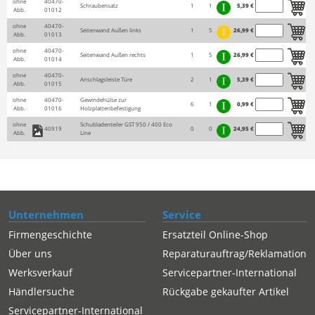
ohne
40470-
Schraubensatz
1
1
5,39 €
Abb.
01012
ohne
40470-
Seitenwand Außen links
1
5
26,99 €
Abb.
01013
ohne
40470-
Seitenwand Außen rechts
1
5
26,99 €
Abb.
01014
ohne
40470-
Anschlagsleiste Türe
2
1
5,39 €
Abb.
01015
ohne
40470-
Gewindehülse zur
6
1
0,99 €
Abb.
01016
Holzplattenbefestigung
ohne
Schubladenteiler GST 950 / 400 Eco
40919
0
0
24,95 €
Abb.
Line
Unternehmen
Service
Firmengeschichte
Ersatzteil Online-Shop
Über uns
Reparaturauftrag/Reklamation
Werksverkauf
Servicepartner-International
Händlersuche
Rückgabe gekaufter Artikel
Servicepartner-International