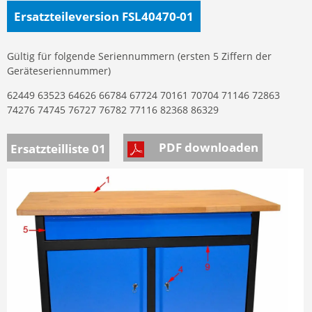
Ersatzteileversion FSL40470-01
Gültig für folgende Seriennummern (ersten 5 Ziffern der
Geräteseriennummer)
62449 63523 64626 66784 67724 70161 70704 71146 72863
74276 74745 76727 76782 77116 82368 86329
PDF downloaden
Ersatzteilliste 01