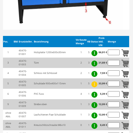
Preis
Verbaute
Pos.
Bild
Ersatzteilnr.
Bezeichnung
RB
Status
inkl.
Menge
Menge
USt
40470-
1
Holzplatte 1200x600x30mm
1
5
86,91 €
01001
40470-
3
Türe
2
3
21,88 €
01003
40470-
4
Schloss mit Schlüssel
2
1
7,59 €
01004
40470-
5
Schublade 900x400x115mm
1
5
33,99 €
01005
40470-
6
PVC Fuss
4
1
5,39 €
01006
40473-
9
Strebe oben
1
3
12,99 €
01009
ohne
40470-
Laufschienen Paar Schublade
1
3
12,00 €
Abb.
01007
ohne
40470-
Kreuzschlitzschraube M6x10
0
1
0,49 €
Abb.
01011