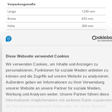
Verpackungsmaße
Länge
1240 mm
Breite
655 mm
Höhe
200 mm
Nettogewicht:
44,4 kg
Bruttogewicht:
48,4 kg
GTIN:
4015671601636
Diese Webseite verwendet Cookies
Artikelnummer:
40470
Wir verwenden Cookies, um Inhalte und Anzeigen zu
personalisieren, Funktionen für soziale Medien anbieten zu
können und die Zugriffe auf unsere Website zu analysieren.
Außerdem geben wir Informationen zu Ihrer Verwendung
Downloads
unserer Website an unsere Partner für soziale Medien,
Werbung und Analysen weiter. Unsere Partner führen diese
Informationen möglicherweise mit weiteren Daten zusammen
Produktinformation
die Sie ihnen bereitgestellt haben oder die sie im Rahmen