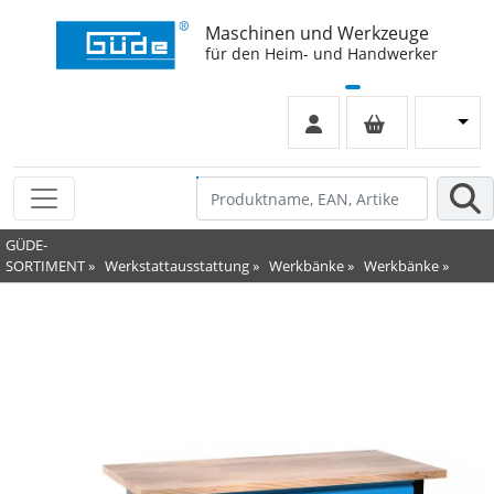
Maschinen und Werkzeuge
für den Heim- und Handwerker
GÜDE-
SORTIMENT
»
Werkstattausstattung
»
Werkbänke
»
Werkbänke
»