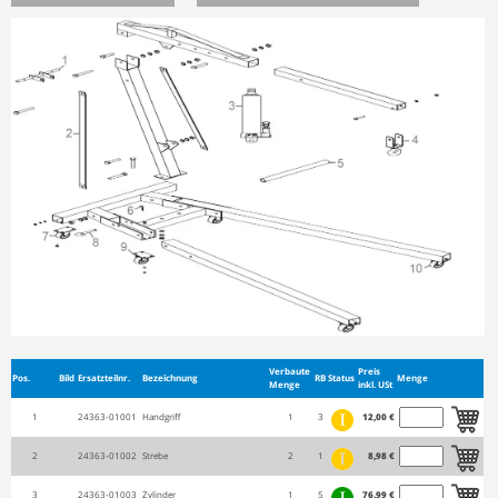
Verbaute
Preis
Pos.
Bild
Ersatzteilnr.
Bezeichnung
RB
Status
Menge
Menge
inkl. USt
1
24363-01001
Handgriff
1
3
12,00 €
2
24363-01002
Strebe
2
1
8,98 €
3
24363-01003
Zylinder
1
5
76,99 €