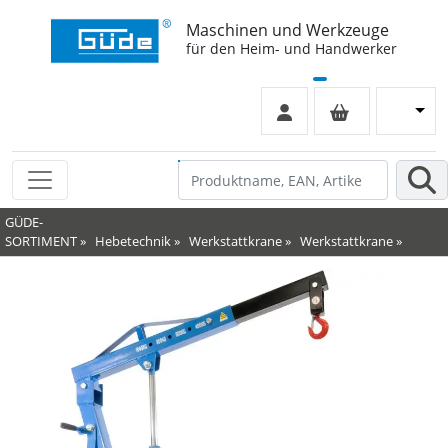
Maschinen und Werkzeuge
für den Heim- und Handwerker
GÜDE-
SORTIMENT
»
Hebetechnik
»
Werkstattkrane
»
Werkstattkrane
»