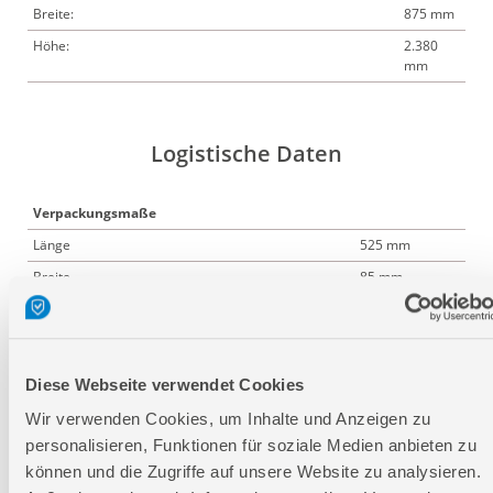
Breite:
875 mm
Höhe:
2.380
mm
Logistische Daten
Verpackungsmaße
Länge
525 mm
Breite
85 mm
Höhe
730 mm
Nettogewicht:
66 kg
Diese Webseite verwendet Cookies
Bruttogewicht:
70 kg
Wir verwenden Cookies, um Inhalte und Anzeigen zu
GTIN:
4015671576156
personalisieren, Funktionen für soziale Medien anbieten zu
Artikelnummer:
24363
können und die Zugriffe auf unsere Website zu analysieren.