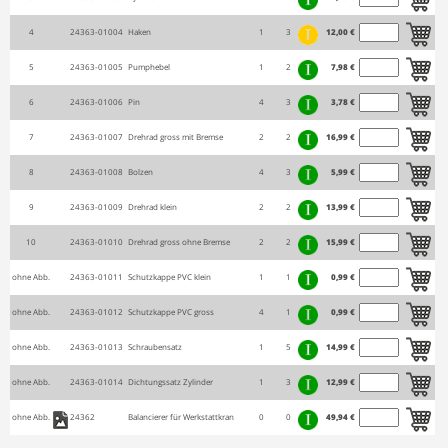
4
24363-01004
Haken
1
3
12,00 €
5
24363-01005
Pumphebel
1
2
7,98 €
6
24363-01006
Pin
4
3
3,78 €
7
24363-01007
Drehrad gross mit Bremse
2
2
16,99 €
8
24363-01008
Bolzen
4
3
5,99 €
9
24363-01009
Drehrad klein
2
2
13,99 €
10
24363-01010
Drehrad gross ohne Bremse
2
2
15,99 €
ohne Abb.
24363-01011
Schutzkappe PVC klein
1
1
0,99 €
ohne Abb.
24363-01012
Schutzkappe PVC gross
4
1
0,99 €
ohne Abb.
24363-01013
Schraubensatz
1
5
14,99 €
ohne Abb.
24363-01014
Dichtungssatz Zylinder
1
3
12,99 €
ohne Abb.
24362
Balancierer für Werkstattkran
0
0
49,94 €