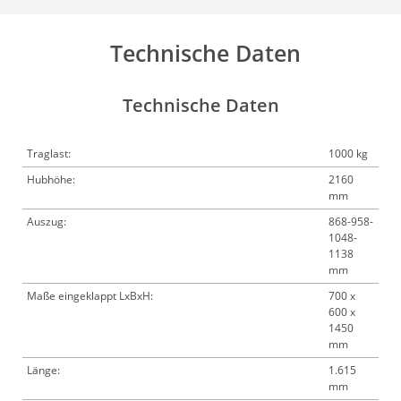
Technische Daten
Technische Daten
Traglast:
1000 kg
Hubhöhe:
2160
mm
Auszug:
868-958-
1048-
1138
mm
Maße eingeklappt LxBxH:
700 x
600 x
1450
mm
Länge:
1.615
mm