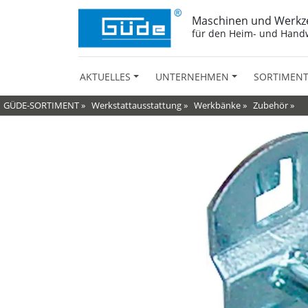
Maschinen und Werkz
für den Heim- und Hand
AKTUELLES
UNTERNEHMEN
SORTIMEN
GÜDE-SORTIMENT
»
Werkstattausstattung
»
Werkbänke
»
Zubehör
»