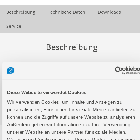
Beschreibung
Technische Daten
Downloads
Service
Beschreibung
157-teiliger Steckschlüssel- und Werkzeugsatz mit 3
Ratschen (1/2", 3/8", 1/4"). Der praktische Koffer beinhaltet
kurze und lange Steckschlüsseleinsätzen, sowie
Zündkerzeneinsätzen, T-Gleitgriffe, Verlängerungen und
Adapter. Auch Innensechsrund-Schlüssel und 3
Diese Webseite verwendet Cookies
Schlagschrauber-Nüsse fehlen natürlich nicht. Außerdem
Wir verwenden Cookies, um Inhalte und Anzeigen zu
enthalten ist ein 1/4" Steckgriff und großem Bit-Sortiment
in 2 verschiedenen Größen (6,3 mm und 8 mm).
personalisieren, Funktionen für soziale Medien anbieten zu
können und die Zugriffe auf unsere Website zu analysieren.
Außerdem geben wir Informationen zu Ihrer Verwendung
unserer Website an unsere Partner für soziale Medien,
Technische Daten
Werbung und Analysen weiter. Unsere Partner führen diese