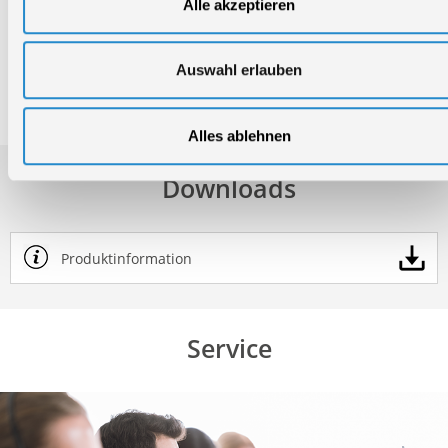
Alle akzeptieren
Bruttogewicht:
10,7 kg
GTIN:
4015671574596
Auswahl erlauben
Artikelnummer:
39003
Alles ablehnen
Downloads
Produktinformation
Service