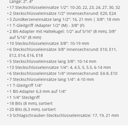
Länge: 2", 4"
•
17 Steckschlüsseleinsätze 1/2": 10-20, 22, 23, 24, 27, 30, 32
•
2 Steckschlüsseleinsätze 1/2" innensechsrund: E20, E24
•
3 Zündkerzeneinsätze lang 1/2": 16, 21 mm | 3/8": 18 mm
•
1 T-Gleitgriff /Adapter 1/2" (M) - 3/8" (F)
•
2 Bit-Adapter mit Haltekugel: 1/2" auf 5/16" (8 mm), 3/8"
auf 5/16" (8 mm)
•
10 Steckschlüsseleinsätze 3/8": 10-19 mm
•
6 Steckschlüsseleinsätze 3/8" innensechsrund: E10, E11,
E12, E14, E16, E18
•
5 Steckschlüsseleinsätze lang 3/8": 10-14 mm
•
13 Steckschlüsseleinsätze 1/4": 4, 4.5, 5, 5.5, 6-14 mm
•
6 Steckschlüsseleinsätze 1/4" innensechsrund: E4-8, E10
•
7 Steckschlüsseleinsätze lang 1/4": 4-10 mm
•
1 T-Gleitgriff 1/4"
•
1 Bit-Adapter 6,3 mm auf 1/4"
•
1 1/4" Steckgriff
•
18 Bits (8 mm), sortiert
•
20 Bits (6,3 mm), sortiert
•
3 Schlagschrauber-Steckschlüsseleinsätze: 17, 19, 21 mm