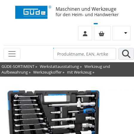
Maschinen und Werkzeuge
für den Heim- und Handwerker
GÜDE-SORTIMENT
»
Werkstattausstattung
»
Werkzeug und
Aufbewahrung
»
Werkzeugkoffer
»
mit Werkzeug
»