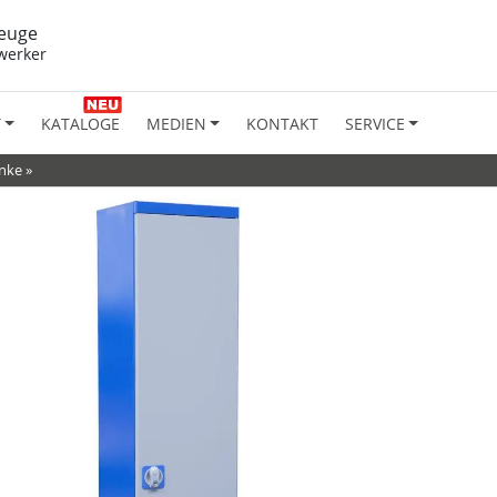
euge
werker
T
KATALOGE
MEDIEN
KONTAKT
SERVICE
nke
»