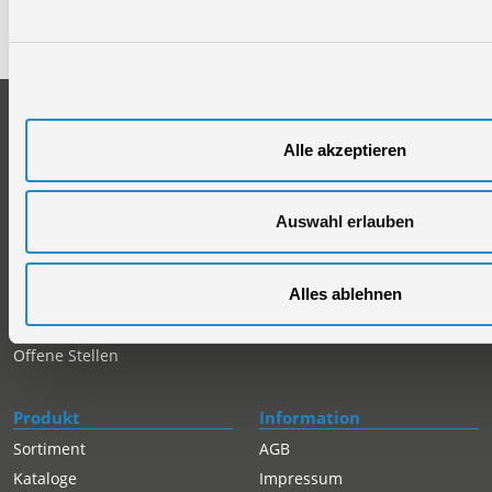
Telefon: +49 (0)7904-700360
Telefax: +49 (0)7904-70051999
Unternehmen
Service
Firmengeschichte
Ersatzteil Online-Shop
Alle akzeptieren
Über uns
Reparaturauftrag/Reklamation
Werksverkauf
Servicepartner-International
Auswahl erlauben
Händlersuche
Rückgabe gekaufter Artikel
Servicepartner-International
Alles ablehnen
Autorisierter Internetpartner
Karriere
Offene Stellen
Produkt
Information
Sortiment
AGB
Kataloge
Impressum