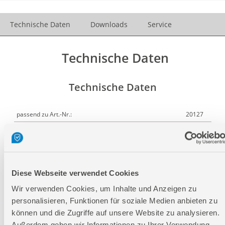
Technische Daten
Downloads
Service
Technische Daten
Technische Daten
passend zu Art.-Nr.:
20127
Länge:
340 mm
Breite:
320 mm
Höhe:
80 mm
Diese Webseite verwendet Cookies
Wir verwenden Cookies, um Inhalte und Anzeigen zu
Logistische Daten
personalisieren, Funktionen für soziale Medien anbieten zu
können und die Zugriffe auf unsere Website zu analysieren.
Außerdem geben wir Informationen zu Ihrer Verwendung