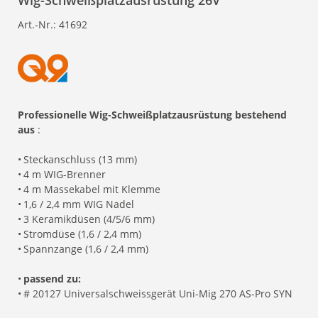
Wig-Schweißplatzausrüstung 26V
Art.-Nr.:
41692
Professionelle Wig-Schweißplatzausrüstung bestehend
aus
:
•
Steckanschluss (13 mm)
•
4 m WIG-Brenner
•
4 m Massekabel mit Klemme
•
1,6 / 2,4 mm WIG Nadel
•
3 Keramikdüsen (4/5/6 mm)
•
Stromdüse (1,6 / 2,4 mm)
•
Spannzange (1,6 / 2,4 mm)
•
passend zu:
•
# 20127 Universalschweissgerät Uni-Mig 270 AS-Pro SYN