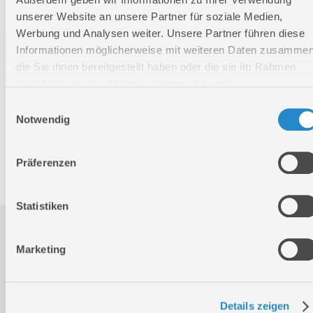
Verpackungsmaße
unserer Website an unsere Partner für soziale Medien,
Länge
335 mm
Werbung und Analysen weiter. Unsere Partner führen diese
Breite
315 mm
Informationen möglicherweise mit weiteren Daten zusammen
Höhe
80 mm
die Sie ihnen bereitgestellt haben oder die sie im Rahmen
Ihrer Nutzung der Dienste gesammelt haben.
Nettogewicht:
2 kg
Einwilligungsauswahl
Notwendig
Bruttogewicht:
2,36 kg
GTIN:
4015671368799
Präferenzen
Artikelnummer:
41692
Statistiken
Downloads
Marketing
Produktinformation
Details zeigen