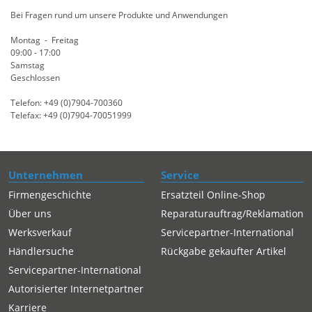
Bei Fragen rund um unsere Produkte und Anwendungen
Montag - Freitag
09:00 - 17:00
Samstag
Geschlossen
Telefon: +49 (0)7904-700360
Telefax: +49 (0)7904-70051999
Unternehmen
Service
Firmengeschichte
Ersatzteil Online-Shop
Über uns
Reparaturauftrag/Reklamation
Werksverkauf
Servicepartner-International
Händlersuche
Rückgabe gekaufter Artikel
Servicepartner-International
Autorisierter Internetpartner
Karriere