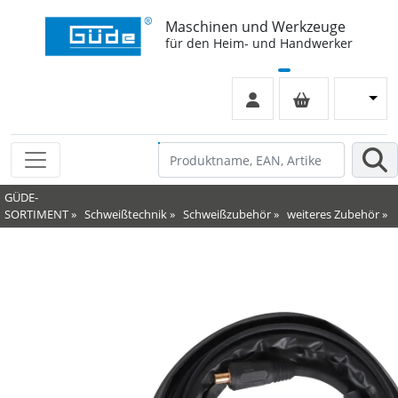
Maschinen und Werkzeuge
für den Heim- und Handwerker
GÜDE-
SORTIMENT
»
Schweißtechnik
»
Schweißzubehör
»
weiteres Zubehör
»