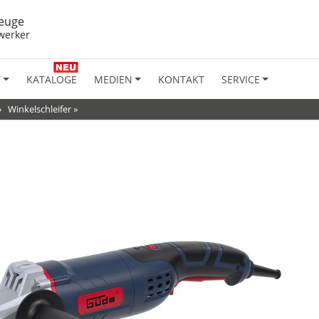
euge
werker
T
KATALOGE
MEDIEN
KONTAKT
SERVICE
»
Winkelschleifer
»