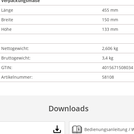
Verpackungsmaße
Länge
455 mm
Breite
150 mm
Höhe
133 mm
Nettogewicht:
2,606 kg
Bruttogewicht:
3,4 kg
GTIN:
4015671508034
Artikelnummer:
58108
Downloads
Bedienungsanleitung / 