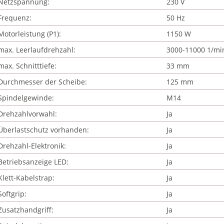
Netzspannung:
230 V
Frequenz:
50 Hz
Motorleistung (P1):
1150 W
max. Leerlaufdrehzahl:
3000-11000 1/mi
max. Schnitttiefe:
33 mm
Durchmesser der Scheibe:
125 mm
Spindelgewinde:
M14
Drehzahlvorwahl:
Ja
Überlastschutz vorhanden:
Ja
Drehzahl-Elektronik:
Ja
Betriebsanzeige LED:
Ja
Klett-Kabelstrap:
Ja
Softgrip:
Ja
Zusatzhandgriff:
Ja