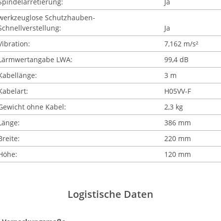
Spindelarretierung:
Ja
werkzeuglose Schutzhauben-
Schnellverstellung:
Ja
Vibration:
7,162 m/s²
Lärmwertangabe LWA:
99,4 dB
Kabellänge:
3 m
Kabelart:
H05VV-F
Gewicht ohne Kabel:
2,3 kg
Länge:
386 mm
Breite:
220 mm
Höhe:
120 mm
Logistische Daten