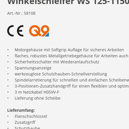
Winkelschleifer WS 125-1150
Art.-Nr.:
58108
•
Motorgehäuse mit Softgrip Auflage für sicheres Arbeiten
•
flaches, robustes Metallgetriebegehäuse für Arbeiten auch
•
Sicherheitsschalter mit Wiederanlaufschutz
•
Spannungsanzeige
•
werkzeuglose Schutzhauben-Schnellverstellung
•
Spindelarretierung für schnellen und einfachen Scheiben
•
3-Positionen-Zusatzhandgriff für einen flexiblen und opti
•
3 m Netzkabel H05VV-F
•
Lieferung ohne Scheibe
Lieferumfang:
•
Flanschschlüssel
•
Zusatzgriff
•
Schutzhaube