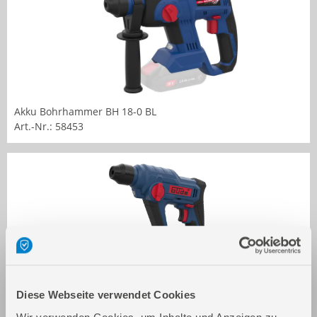
Akku Bohrhammer BH 18-0 BL
Art.-Nr.: 58453
Diese Webseite verwendet Cookies
Akku Bohrhammer BH 18-0
Art.-Nr.: 58507