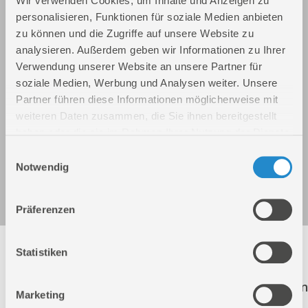
Wir verwenden Cookies, um Inhalte und Anzeigen zu
personalisieren, Funktionen für soziale Medien anbieten
zu können und die Zugriffe auf unsere Website zu
analysieren. Außerdem geben wir Informationen zu Ihrer
Verwendung unserer Website an unsere Partner für
soziale Medien, Werbung und Analysen weiter. Unsere
Partner führen diese Informationen möglicherweise mit
weiteren Daten zusammen, die Sie ihnen bereitgestellt
haben oder die sie im Rahmen Ihrer Nutzung der Dienste
gesammelt haben.
Einwilligungsauswahl
Akku Bohrhammer BH 18-201-30K
Notwendig
Art.-Nr.: 58508
Präferenzen
Folgende Artikel sind nicht mehr in unserem
Statistiken
Sortiment! Diese Artikel werden weiterhin zur
Ersatzteilbestellung aufgeführt. Der Klick auf einen
Marketing
dieser Artikel führt Sie direkt auf die richtige