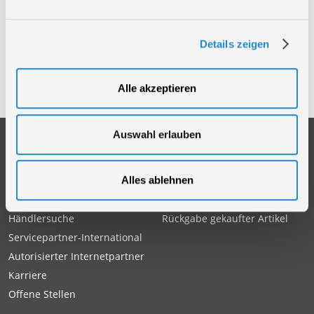
Produktseite.
Details zeigen
58018
AKKU SCHLAGBOHRMASCHINE AS 240 MP
58814
Akku Bohrhammer BH 20-201-24K
Alle akzeptieren
Auswahl erlauben
Unternehmen
Service
Firmengeschichte
Ersatzteil Online-Shop
Über uns
Reparaturauftrag/Reklamation
Alles ablehnen
Werksverkauf
Servicepartner-International
Händlersuche
Rückgabe gekaufter Artikel
Servicepartner-International
Autorisierter Internetpartner
Karriere
Offene Stellen