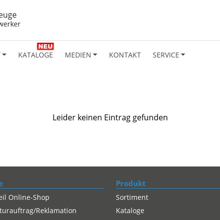
euge
werker
T
KATALOGE
MEDIEN
KONTAKT
SERVICE
Leider keinen Eintrag gefunden
e
Produkt
eil Online-Shop
Sortiment
turauftrag/Reklamation
Kataloge