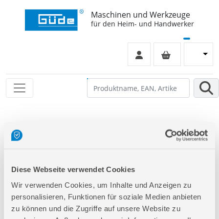
Maschinen und Werkzeuge
für den Heim- und Handwerker
Folgende Artikel sind nicht mehr in unserem Sortiment!
Diese Artikel werden weiterhin zur Ersatzteilbestellung
aufgeführt. Der Klick auf einen dieser Artikel führt Sie
direkt auf die richtige Produktseite.
Diese Webseite verwendet Cookies
Wir verwenden Cookies, um Inhalte und Anzeigen zu
58551
Akku Sägekettenschärfgerät SKG 18-0
personalisieren, Funktionen für soziale Medien anbieten
zu können und die Zugriffe auf unsere Website zu
58610
Akku High-Speed Schleifer HSS 12-131-04B