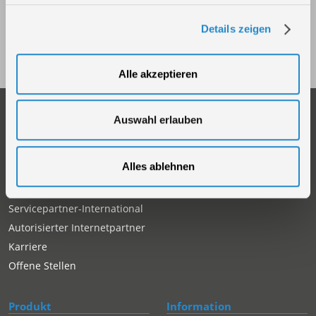
Akku Sprühgerät SG 18-0
Details zeigen
Art.-Nr.: 58571
Alle akzeptieren
Unternehmen
Service
Auswahl erlauben
Firmengeschichte
Ersatzteil Online-Shop
Über uns
Reparaturauftrag/Reklamation
Alles ablehnen
Werksverkauf
Servicepartner-International
Händlersuche
Rückgabe gekaufter Artikel
Servicepartner-International
Autorisierter Internetpartner
Karriere
Offene Stellen
Produkt
Information