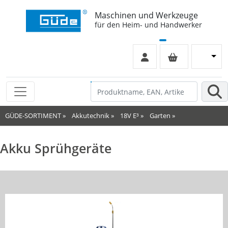
Maschinen und Werkzeuge
für den Heim- und Handwerker
GÜDE-SORTIMENT
»
Akkutechnik
»
18V E³
»
Garten
»
Akku Sprühgeräte