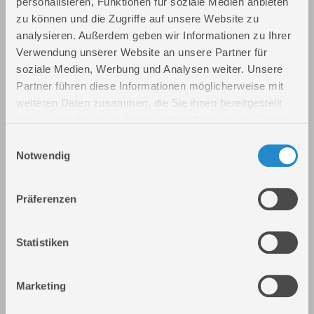
personalisieren, Funktionen für soziale Medien anbieten
zu können und die Zugriffe auf unsere Website zu
analysieren. Außerdem geben wir Informationen zu Ihrer
Verwendung unserer Website an unsere Partner für
soziale Medien, Werbung und Analysen weiter. Unsere
Partner führen diese Informationen möglicherweise mit
weiteren Daten zusammen, die Sie ihnen bereitgestellt
haben oder die sie im Rahmen Ihrer Nutzung der Dienste
gesammelt haben.
Einwilligungsauswahl
Akku Sprühgerät SG 18-201-05
Notwendig
Art.-Nr.: 58570
Präferenzen
Statistiken
Marketing