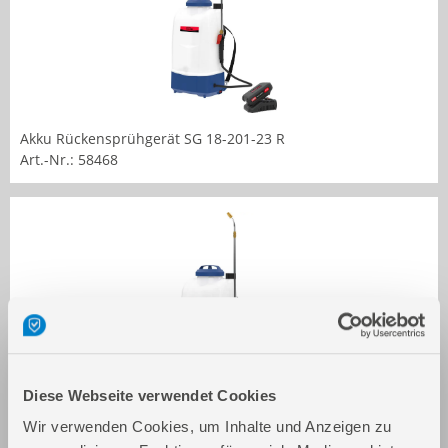
Akku Rückensprühgerät SG 18-201-23 R
Art.-Nr.: 58468
Diese Webseite verwendet Cookies
Akku Rückensprühgerät SG 18-0 R
Art.-Nr.: 58469
Wir verwenden Cookies, um Inhalte und Anzeigen zu