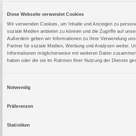
Ersatzteile- und Zubehör-Shop
Diese Webseite verwendet Cookies
Wir verwenden Cookies, um Inhalte und Anzeigen zu personal
soziale Medien anbieten zu können und die Zugriffe auf unse
Außerdem geben wir Informationen zu Ihrer Verwendung uns
Ersatzteileversion FSL58512-01
Partner für soziale Medien, Werbung und Analysen weiter. U
Informationen möglicherweise mit weiteren Daten zusammen, d
Gültig für folgende Seriennummern (ersten 5 Ziffern der
haben oder die sie im Rahmen Ihrer Nutzung der Dienste g
Geräteseriennummer)
64092 71101 72872 75117 77363 78485 78973 79266
Einwilligungsauswahl
Notwendig
PDF downloaden
Ersatzteilliste 01
Präferenzen
Statistiken