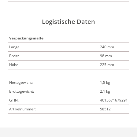
Logistische Daten
Verpackungsmaße
Länge
240 mm
Breite
98 mm
Höhe
225 mm
Nettogewicht:
1,8 kg
Bruttogewicht:
2,1 kg
GTIN:
4015671679291
Artikelnummer:
58512