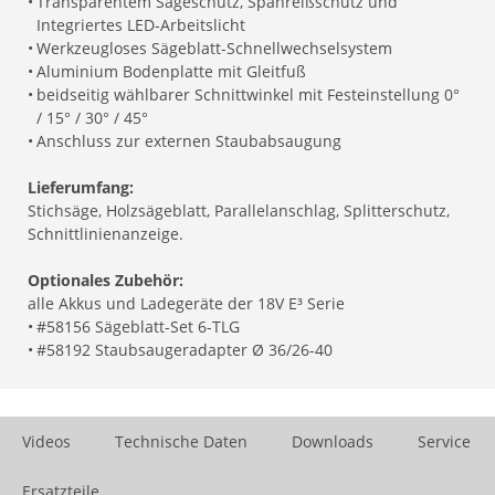
•
Transparentem Sägeschutz, Spanreißschutz und
Integriertes LED-Arbeitslicht
•
Werkzeugloses Sägeblatt-Schnellwechselsystem
•
Aluminium Bodenplatte mit Gleitfuß
•
beidseitig wählbarer Schnittwinkel mit Festeinstellung 0°
/ 15° / 30° / 45°
•
Anschluss zur externen Staubabsaugung
Lieferumfang:
Stichsäge, Holzsägeblatt, Parallelanschlag, Splitterschutz,
Schnittlinienanzeige.
Optionales Zubehör:
alle Akkus und Ladegeräte der 18V E³ Serie
•
#58156 Sägeblatt-Set 6-TLG
•
#58192 Staubsaugeradapter Ø 36/26-40
Videos
Technische Daten
Downloads
Service
Ersatzteile