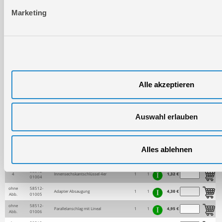
Marketing
Alle akzeptieren
Preis
Verbaute
Pos.
Bild
Ersatzteilnr.
Bezeichnung
RB
Status
inkl.
Menge
Menge
USt
Auswahl erlauben
58512-
1
Entriegelung Ein- / Ausschalter
1
1
5,39 €
01001
58512-
2
Hebel Pendelhub
1
1
3,52 €
01002
Alles ablehnen
58512-
3
Ein- / Ausschalter
1
3
7,59 €
01003
58512-
4
Innensechskantschlüssel 4er
1
1
1,32 €
01004
ohne
58512-
Adapter Absaugung
1
1
4,30 €
Abb.
01005
ohne
58512-
Parallelanschlag mit Lineal
1
1
4,95 €
Abb.
01006