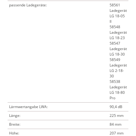
passende Ladegeräte:
58561
Ladegerät
LG 18-05
II
58548
Ladegerät
LG 18-23
58547
Ladegerät
LG 18-30
58549
Ladegerät
LG 2-18-
30
58538
Ladegerät
LG 18-80
Pro
Lärmwertangabe LWA:
90,4 dB
Länge:
225 mm
Breite:
84 mm
Höhe:
207 mm