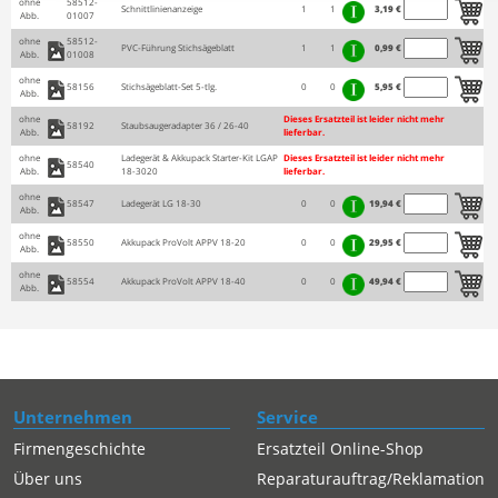
ohne
58512-
Schnittlinienanzeige
1
1
3,19 €
Abb.
01007
ohne
58512-
PVC-Führung Stichsägeblatt
1
1
0,99 €
Abb.
01008
ohne
58156
Stichsägeblatt-Set 5-tlg.
0
0
5,95 €
Abb.
ohne
Dieses Ersatzteil ist leider nicht mehr
58192
Staubsaugeradapter 36 / 26-40
Abb.
lieferbar.
ohne
Ladegerät & Akkupack Starter-Kit LGAP
Dieses Ersatzteil ist leider nicht mehr
58540
Abb.
18-3020
lieferbar.
ohne
58547
Ladegerät LG 18-30
0
0
19,94 €
Abb.
ohne
58550
Akkupack ProVolt APPV 18-20
0
0
29,95 €
Abb.
ohne
58554
Akkupack ProVolt APPV 18-40
0
0
49,94 €
Abb.
Unternehmen
Service
Firmengeschichte
Ersatzteil Online-Shop
Über uns
Reparaturauftrag/Reklamation