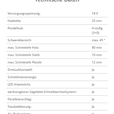
Versorgungsspannung:
18 V
Hubhöhe:
25 mm
Pendelhub:
4-stufig
(3+0)
Schwenkbereich:
max. 45 °
max. Schnitttiefe Holz:
80 mm
max. Schnitttiefe Stahl:
10 mm
max. Schnitttiefe Plastik:
12 mm
Drehzahlvorwahl:
Ja
Schnittlinienanzeige:
Ja
LED Arbeitslicht:
Ja
werkzeugloses Sägeblatt-Schnellwechselsystem:
Ja
Parallelanschlag:
Ja
Staubabblasung :
Ja
Alu-Bodenplatte:
Ja