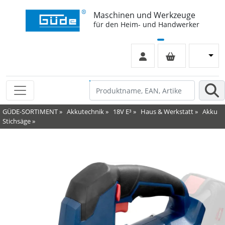
Maschinen und Werkzeuge
für den Heim- und Handwerker
GÜDE-SORTIMENT
»
Akkutechnik
»
18V E³
»
Haus & Werkstatt
»
Akku
Stichsäge
»