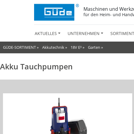
Maschinen und Werkz
für den Heim- und Hand
AKTUELLES
UNTERNEHMEN
SORTIMEN
GÜDE-SORTIMENT
»
Akkutechnik
»
18V E³
»
Garten
»
Akku Tauchpumpen