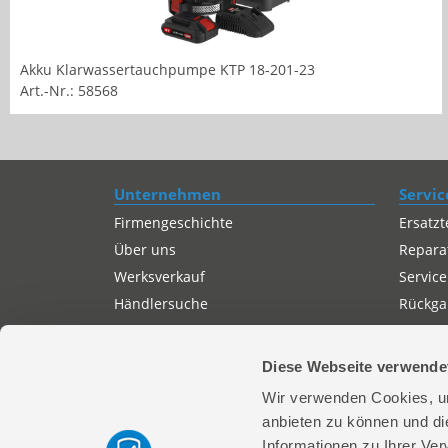
Akku Klarwassertauchpumpe KTP 18-201-23
Art.-Nr.: 58568
Unternehmen
Servic
Firmengeschichte
Ersatzt
Über uns
Repara
Werksverkauf
Service
Händlersuche
Rückgab
Servicepartner-International
Autorisierter Internetpartner
Diese Webseite verwende
Karriere
Wir verwenden Cookies, um
Offene Stellen
anbieten zu können und di
Informationen zu Ihrer Ve