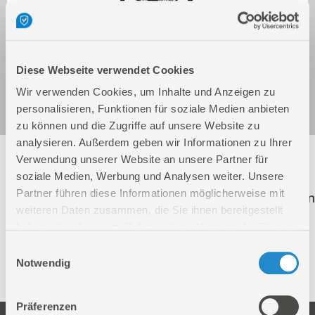
Diese Webseite verwendet Cookies
Akku Ventilator V 18-201-05
Art.-Nr.: 58422
Wir verwenden Cookies, um Inhalte und Anzeigen zu
personalisieren, Funktionen für soziale Medien anbieten
zu können und die Zugriffe auf unsere Website zu
analysieren. Außerdem geben wir Informationen zu Ihrer
Folgende Artikel sind nicht mehr in unserem
Verwendung unserer Website an unsere Partner für
Sortiment! Diese Artikel werden weiterhin zur
soziale Medien, Werbung und Analysen weiter. Unsere
Partner führen diese Informationen möglicherweise mit
Ersatzteilbestellung aufgeführt. Der Klick auf einen
weiteren Daten zusammen, die Sie ihnen bereitgestellt
dieser Artikel führt Sie direkt auf die richtige
haben oder die sie im Rahmen Ihrer Nutzung der Dienste
Produktseite.
gesammelt haben.
Einwilligungsauswahl
Notwendig
58423
Akku Ventilator V 18-0
Präferenzen