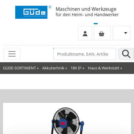
Maschinen und Werkzeuge
für den Heim- und Handwerker
GÜDE-SORTIMENT
»
Akkutechnik
»
18V E³
»
Haus & Werkstatt
»