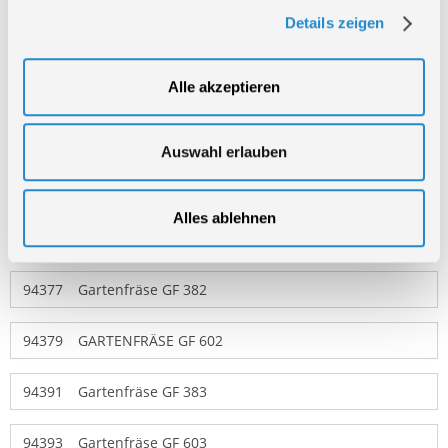
Details zeigen
94128
GARTENFRÄSE GF 360
94364
BENZIN-GARTENHACKE GF 250 ES
Alle akzeptieren
94365
GARTENFRÄSE GF 380
Auswahl erlauben
94366
GARTENFRÄSE GF 381
Alles ablehnen
94369
GARTENFRÄSE GF 600
94377
Gartenfräse GF 382
94379
GARTENFRÄSE GF 602
94391
Gartenfräse GF 383
94393
Gartenfräse GF 603