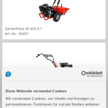
Gartenfräse GF 420-4.1
Art.-Nr.: 95457
Diese Webseite verwendet Cookies
Benzin Gartenfräse GF 2436.1
Art.-Nr.: 95465
Wir verwenden Cookies, um Inhalte und Anzeigen zu
personalisieren, Funktionen für soziale Medien anbieten