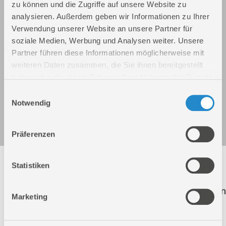
zu können und die Zugriffe auf unsere Website zu
analysieren. Außerdem geben wir Informationen zu Ihrer
Verwendung unserer Website an unsere Partner für
soziale Medien, Werbung und Analysen weiter. Unsere
Partner führen diese Informationen möglicherweise mit
weiteren Daten zusammen, die Sie ihnen bereitgestellt
haben oder die sie im Rahmen Ihrer Nutzung der Dienste
gesammelt haben.
Einwilligungsauswahl
Benzin Gartenfräse GF 3060.1
Notwendig
Art.-Nr.: 95466
Präferenzen
Folgende Artikel sind nicht mehr in unserem
Statistiken
Sortiment! Diese Artikel werden weiterhin zur
Ersatzteilbestellung aufgeführt. Der Klick auf einen
Marketing
dieser Artikel führt Sie direkt auf die richtige
Produktseite.