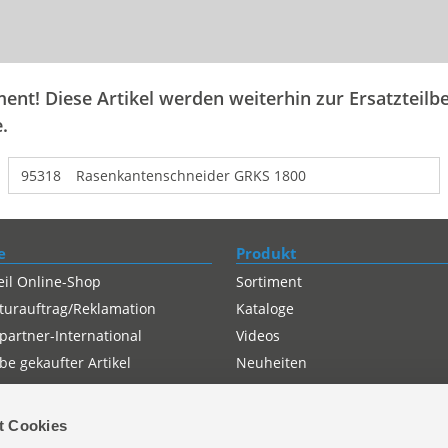
ent! Diese Artikel werden weiterhin zur Ersatzteilbe
.
95318
Rasenkantenschneider GRKS 1800
e
Produkt
eil Online-Shop
Sortiment
turauftrag/Reklamation
Kataloge
partner-International
Videos
e gekaufter Artikel
Neuheiten
t Cookies