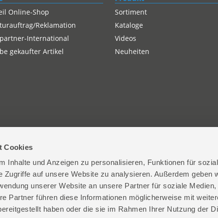
eil Online-Shop
Sortiment
turauftrag/Reklamation
Kataloge
partner-International
Videos
e gekaufter Artikel
Neuheiten
t Cookies
 Inhalte und Anzeigen zu personalisieren, Funktionen für sozia
| D-74549 Wolpertshausen
+49 (0)7904-700-0
Kont
e Zugriffe auf unsere Website zu analysieren. Außerdem geben w
rwendung unserer Website an unsere Partner für soziale Medien
re Partner führen diese Informationen möglicherweise mit weite
ereitgestellt haben oder die sie im Rahmen Ihrer Nutzung der D