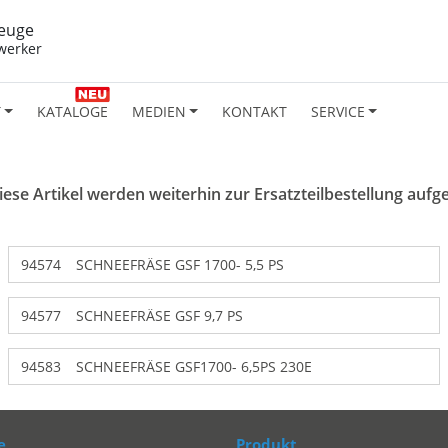
euge
werker
T
KATALOGE
MEDIEN
KONTAKT
SERVICE
se Artikel werden weiterhin zur Ersatzteilbestellung aufgefü
94574
SCHNEEFRÄSE GSF 1700- 5,5 PS
94577
SCHNEEFRÄSE GSF 9,7 PS
94583
SCHNEEFRÄSE GSF1700- 6,5PS 230E
e
Produkt