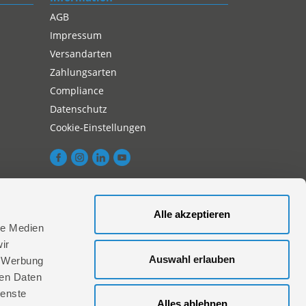
AGB
Impressum
Versandarten
Zahlungsarten
Compliance
Datenschutz
Cookie-Einstellungen
Alle akzeptieren
le Medien
aktieren Sie uns hier
ir
Auswahl erlauben
, Werbung
ren Daten
ienste
Alles ablehnen