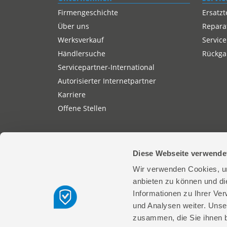
Firmengeschichte
Ersatzt
Über uns
Repara
Werksverkauf
Service
Händlersuche
Rückgab
Servicepartner-International
Autorisierter Internetpartner
Karriere
Offene Stellen
Diese Webseite verwende
Wir verwenden Cookies, um
Güde GmbH & Co. KG | Birkichstrasse 6 
anbieten zu können und di
Informationen zu Ihrer Ve
und Analysen weiter. Unse
© 2026 Güde GmbH & Co. KG
zusammen, die Sie ihnen b