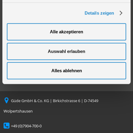
Sortiment
AGB
Details zeigen
Kataloge
Impressum
Videos
Versandarten
Neuheiten
Zahlungsarten
Alle akzeptieren
Compliance
Datenschutz
Auswahl erlauben
Cookie-Einstellungen
Alles ablehnen
Güde GmbH & Co. KG | Birkichstrasse 6 | D-74549
Wolpertshausen
+49 (0)7904-700-0