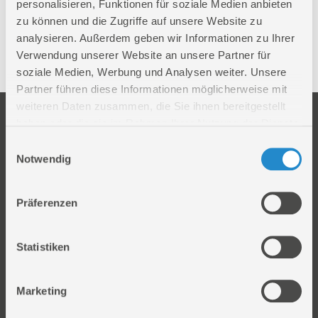
personalisieren, Funktionen für soziale Medien anbieten
zu können und die Zugriffe auf unsere Website zu
40013
DIESEL-STATION MIT ZÄHLWERK
analysieren. Außerdem geben wir Informationen zu Ihrer
Verwendung unserer Website an unsere Partner für
40015
Dieselpumpe 12 V
soziale Medien, Werbung und Analysen weiter. Unsere
Partner führen diese Informationen möglicherweise mit
weiteren Daten zusammen, die Sie ihnen bereitgestellt
Unternehmen
Service
haben oder die sie im Rahmen Ihrer Nutzung der Dienste
Firmengeschichte
Ersatzteil Online-Shop
gesammelt haben.
Einwilligungsauswahl
Über uns
Reparaturauftrag/Reklamation
Notwendig
Werksverkauf
Servicepartner-International
Händlersuche
Rückgabe gekaufter Artikel
Präferenzen
Servicepartner-International
Autorisierter Internetpartner
Statistiken
Karriere
Offene Stellen
Marketing
Produkt
Information