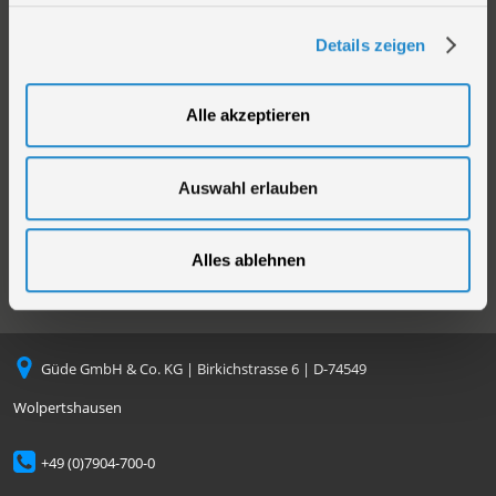
Sortiment
AGB
Kataloge
Impressum
Details zeigen
Videos
Versandarten
Neuheiten
Zahlungsarten
Alle akzeptieren
Compliance
Datenschutz
Auswahl erlauben
Cookie-Einstellungen
Alles ablehnen
Güde GmbH & Co. KG | Birkichstrasse 6 | D-74549
Wolpertshausen
+49 (0)7904-700-0