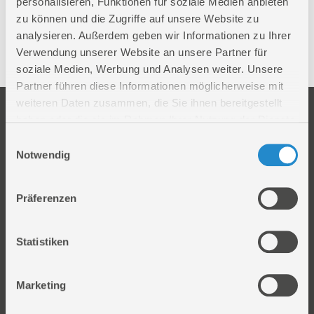
Fräsmaschinen
personalisieren, Funktionen für soziale Medien anbieten
zu können und die Zugriffe auf unsere Website zu
analysieren. Außerdem geben wir Informationen zu Ihrer
Zubehör
Verwendung unserer Website an unsere Partner für
soziale Medien, Werbung und Analysen weiter. Unsere
Partner führen diese Informationen möglicherweise mit
weiteren Daten zusammen, die Sie ihnen bereitgestellt
Unternehmen
Service
haben oder die sie im Rahmen Ihrer Nutzung der Dienste
Firmengeschichte
Ersatzteil Online-Shop
gesammelt haben.
Einwilligungsauswahl
Über uns
Reparaturauftrag/Reklamation
Notwendig
Werksverkauf
Servicepartner-International
Händlersuche
Rückgabe gekaufter Artikel
Präferenzen
Servicepartner-International
Autorisierter Internetpartner
Statistiken
Karriere
Offene Stellen
Marketing
Produkt
Information