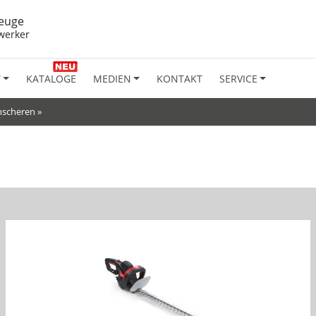
euge
werker
T
KATALOGE
MEDIEN
KONTAKT
SERVICE
nscheren
»