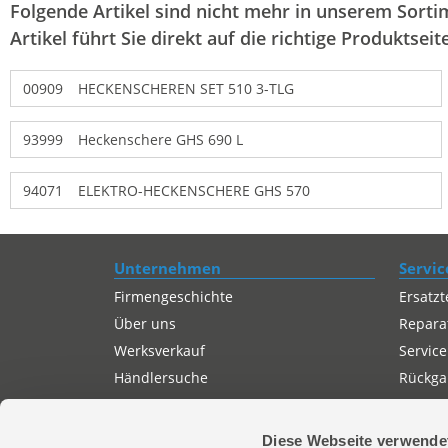
Folgende Artikel sind nicht mehr in unserem Sortim
Artikel führt Sie direkt auf die richtige Produktseite
00909
HECKENSCHEREN SET 510 3-TLG
93999
Heckenschere GHS 690 L
94071
ELEKTRO-HECKENSCHERE GHS 570
Unternehmen
Servic
Firmengeschichte
Ersatzt
Über uns
Repara
Werksverkauf
Service
Händlersuche
Rückgab
Servicepartner-International
Autorisierter Internetpartner
Diese Webseite verwende