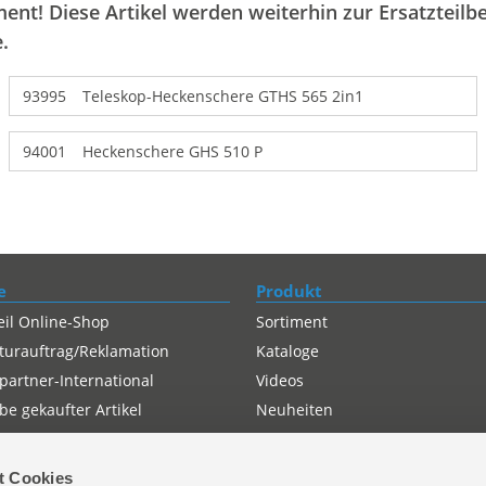
ent! Diese Artikel werden weiterhin zur Ersatzteilbe
.
93995
Teleskop-Heckenschere GTHS 565 2in1
94001
Heckenschere GHS 510 P
e
Produkt
eil Online-Shop
Sortiment
turauftrag/Reklamation
Kataloge
partner-International
Videos
e gekaufter Artikel
Neuheiten
t Cookies