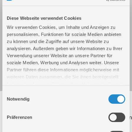
Diese Webseite verwendet Cookies
Wir verwenden Cookies, um Inhalte und Anzeigen zu
personalisieren, Funktionen für soziale Medien anbieten
zu können und die Zugriffe auf unsere Website zu
analysieren. Außerdem geben wir Informationen zu Ihrer
Verwendung unserer Website an unsere Partner für
soziale Medien, Werbung und Analysen weiter. Unsere
Elektro-Rasentrimmer GRT 350F
Partner führen diese Informationen möglicherweise mit
Art.-Nr.: 95220
weiteren Daten zusammen, die Sie ihnen bereitgestellt
haben oder die sie im Rahmen Ihrer Nutzung der Dienste
gesammelt haben.
Einwilligungsauswahl
Notwendig
Folgende Artikel sind nicht mehr in unserem
Sortiment! Diese Artikel werden weiterhin zur
Ersatzteilbestellung aufgeführt. Der Klick auf einen
Präferenzen
dieser Artikel führt Sie direkt auf die richtige