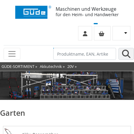
Maschinen und Werkzeuge
für den Heim- und Handwerker
GÜDE-SORTIMENT
»
Akkutechnik
»
20V
»
Garten