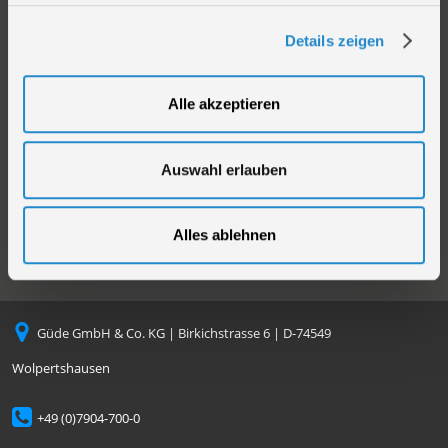
Sortiment
AGB
Kataloge
Impressum
Details zeigen
Videos
Versandarten
Neuheiten
Zahlungsarten
Alle akzeptieren
Compliance
Datenschutz
Auswahl erlauben
Cookie-Einstellungen
Alles ablehnen
Güde GmbH & Co. KG | Birkichstrasse 6 | D-74549
Wolpertshausen
+49 (0)7904-700-0