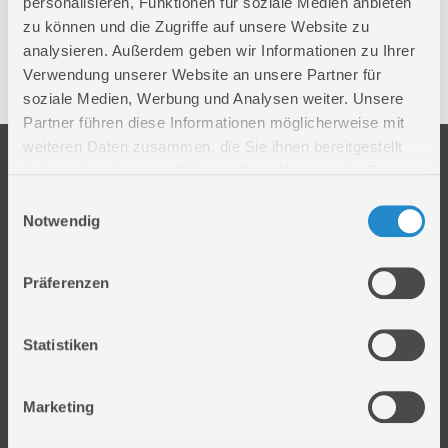
Hobelmaschinen
personalisieren, Funktionen für soziale Medien anbieten
zu können und die Zugriffe auf unsere Website zu
analysieren. Außerdem geben wir Informationen zu Ihrer
Zubehör
Verwendung unserer Website an unsere Partner für
soziale Medien, Werbung und Analysen weiter. Unsere
Partner führen diese Informationen möglicherweise mit
weiteren Daten zusammen, die Sie ihnen bereitgestellt
Unternehmen
Service
haben oder die sie im Rahmen Ihrer Nutzung der Dienste
Firmengeschichte
Ersatzteil Online-Shop
gesammelt haben.
Einwilligungsauswahl
Über uns
Reparaturauftrag/Reklamation
Notwendig
Werksverkauf
Servicepartner-International
Händlersuche
Rückgabe gekaufter Artikel
Präferenzen
Servicepartner-International
Autorisierter Internetpartner
Statistiken
Karriere
Offene Stellen
Marketing
Produkt
Information