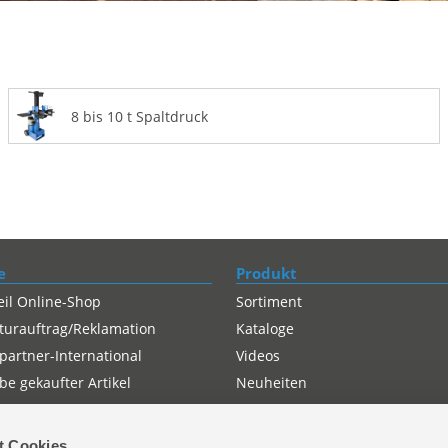
8 bis 10 t Spaltdruck
e
Produkt
eil Online-Shop
Sortiment
turauftrag/Reklamation
Kataloge
partner-International
Videos
e gekaufter Artikel
Neuheiten
t Cookies