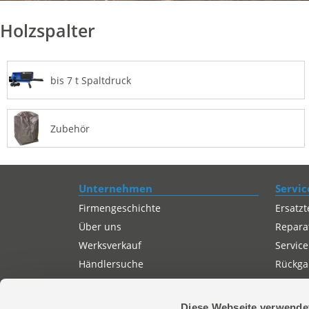
Holzspalter
bis 7 t Spaltdruck
Zubehör
Unternehmen
Servic
Firmengeschichte
Ersatzt
Über uns
Repara
Werksverkauf
Service
Händlersuche
Rückgab
Servicepartner-International
Autorisierter Internetpartner
Diese Webseite verwende