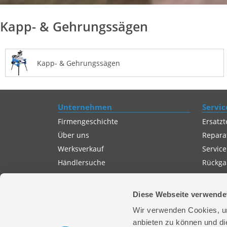
Kapp- & Gehrungssägen
Kapp- & Gehrungssägen
Unternehmen
Servic
Firmengeschichte
Ersatzt
Über uns
Repara
Werksverkauf
Service
Händlersuche
Rückgab
Servicepartner-International
Autorisierter Internetpartner
Diese Webseite verwende
Karriere
Wir verwenden Cookies, um
Offene Stellen
anbieten zu können und di