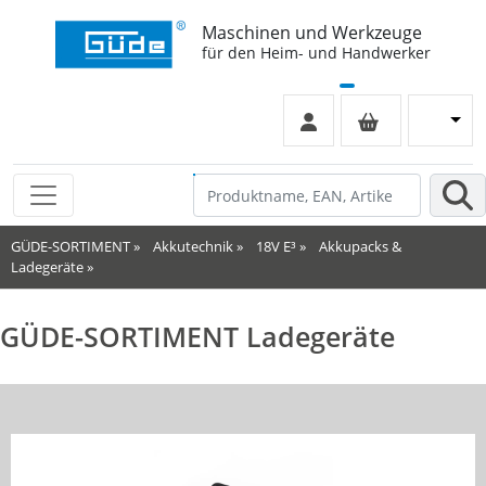
Maschinen und Werkzeuge
für den Heim- und Handwerker
GÜDE-SORTIMENT
»
Akkutechnik
»
18V E³
»
Akkupacks &
Ladegeräte
»
GÜDE-SORTIMENT Ladegeräte