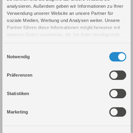
analysieren. Außerdem geben wir Informationen zu Ihrer
Verwendung unserer Website an unsere Partner für
Ladegerät LG 18-05 II
soziale Medien, Werbung und Analysen weiter. Unsere
Art.-Nr.: 58561
Partner führen diese Informationen möglicherweise mit
weiteren Daten zusammen, die Sie ihnen bereitgestellt
haben oder die sie im Rahmen Ihrer Nutzung der Dienste
gesammelt haben.
Einwilligungsauswahl
Notwendig
Präferenzen
Statistiken
Ladegerät LG 40-30
Art.-Nr.: 58637
Marketing